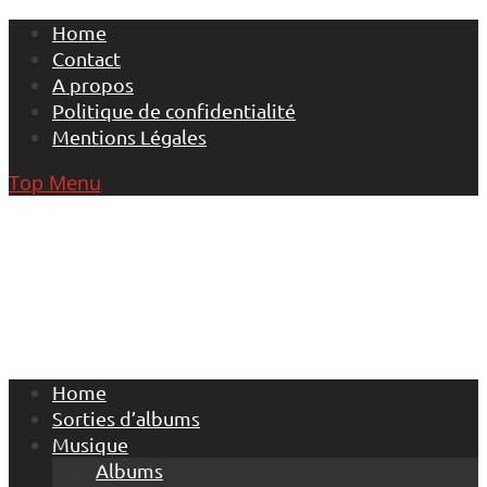
Skip
Home
to
Contact
content
A propos
Politique de confidentialité
Mentions Légales
Top Menu
Home
Sorties d’albums
Musique
Albums