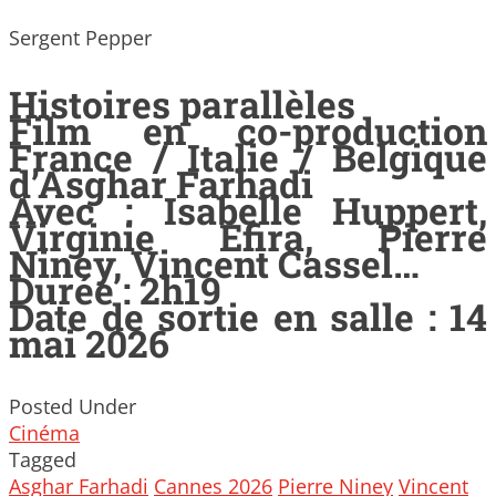
Sergent Pepper
Histoires parallèles
Film en co-production
France / Italie / Belgique
d’Asghar Farhadi
Avec : Isabelle Huppert,
Virginie Efira, Pierre
Niney, Vincent Cassel…
Durée : 2h19
Date de sortie en salle : 14
mai 2026
Posted Under
Cinéma
Tagged
Asghar Farhadi
Cannes 2026
Pierre Niney
Vincent