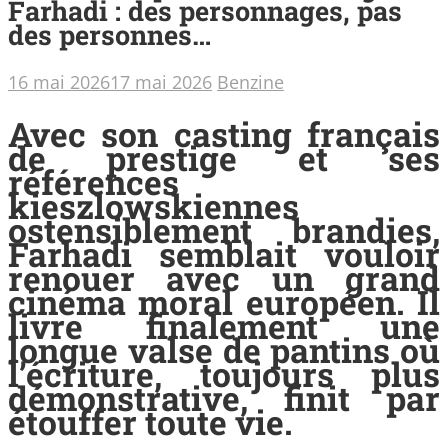
Farhadi : des personnages, pas
des personnes…
16 mai 2026
17 mai 2026
Benzine
Avec son casting français
de prestige et ses
références
kieszlowskiennes
ostensiblement brandies,
Farhadi semblait vouloir
renouer avec un grand
cinéma moral européen. Il
livre finalement une
longue valse de pantins où
l’écriture, toujours plus
démonstrative, finit par
étouffer toute vie.