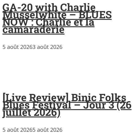
GA-20 with Charlie
Musselwhite – BLUES
NOW : Charlie et la
camaraderie
5 août 2026
3 août 2026
[Live Review] Binic Folks
Blues Festival – Jour 3 (26
juillet 2026)
5 août 2026
5 août 2026