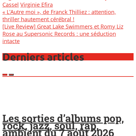
Cassel
Virginie Efira
Post
« L’Autre moi », de Franck Thilliez : attention,
navigation
thriller hautement cérébral !
[Live Review] Great Lake Swimmers et Romy Liz
Rose au Supersonic Records : une séduction
intacte
Derniers articles
Les sorties d’albums pop,
rock, jazz, soul, rap,
ambient du 7 août 2026