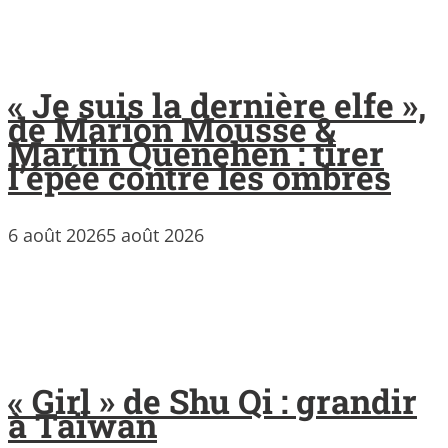
« Je suis la dernière elfe »,
de Marion Mousse &
Martin Quenehen : tirer
l’épée contre les ombres
6 août 2026
5 août 2026
« Girl » de Shu Qi : grandir
à Taïwan