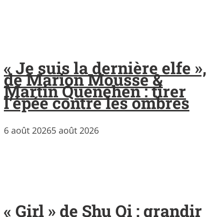
« Je suis la dernière elfe »,
de Marion Mousse &
Martin Quenehen : tirer
l’épée contre les ombres
6 août 2026
5 août 2026
« Girl » de Shu Qi : grandir