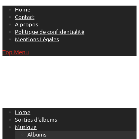
Skip
Home
to
Contact
content
A propos
Politique de confidentialité
Mentions Légales
Top Menu
Home
Sorties d’albums
Musique
Albums