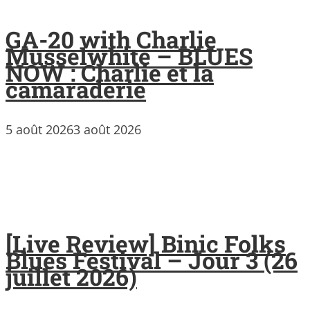
GA-20 with Charlie
Musselwhite – BLUES
NOW : Charlie et la
camaraderie
5 août 2026
3 août 2026
[Live Review] Binic Folks
Blues Festival – Jour 3 (26
juillet 2026)