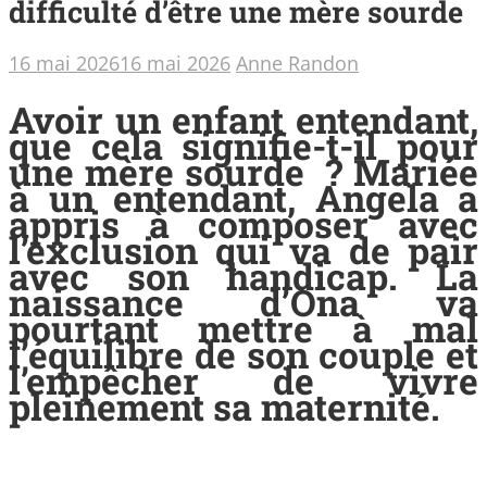
difficulté d’être une mère sourde
16 mai 2026
16 mai 2026
Anne Randon
Avoir un enfant entendant,
que cela signifie-t-il pour
une mère sourde ? Mariée
à un entendant, Angela a
appris à composer avec
l’exclusion qui va de pair
avec son handicap. La
naissance d’Ona va
pourtant mettre à mal
l’équilibre de son couple et
l’empêcher de vivre
pleinement sa maternité.