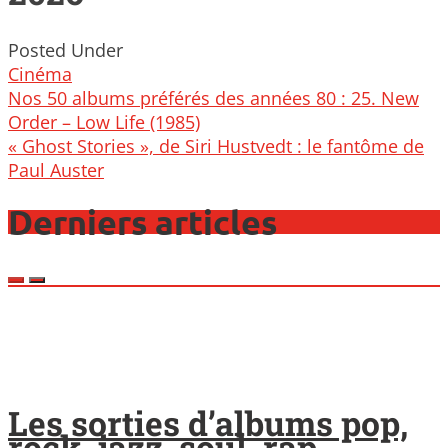
Posted Under
Cinéma
Post
Nos 50 albums préférés des années 80 : 25. New
navigation
Order – Low Life (1985)
« Ghost Stories », de Siri Hustvedt : le fantôme de
Paul Auster
Derniers articles
Les sorties d’albums pop,
rock, jazz, soul, rap,