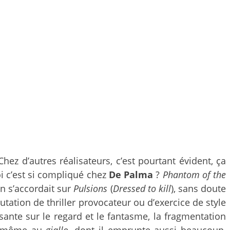
 Chez d’autres réalisateurs, c’est pourtant évident, ça
i c’est si compliqué chez
De Palma
?
Phantom of the
on s’accordait sur
Pulsions
(
Dressed to kill
), sans doute
utation de thriller provocateur ou d’exercice de style
ante sur le regard et le fantasme, la fragmentation
même au
giallo
, dont il emprunte aussi beaucoup,