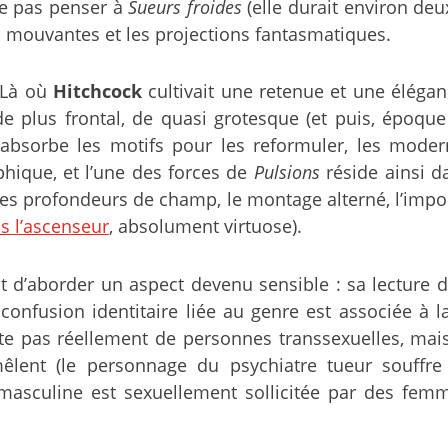
ne pas penser à
Sueurs froides
(elle durait environ de
tés mouvantes et les projections fantasmatiques.
. Là où
Hitchcock
cultivait une retenue et une éléga
plus frontal, de quasi grotesque (et puis, époque 
n absorbe les motifs pour les reformuler, les moder
ique, et l’une des forces de
Pulsions
réside ainsi 
s profondeurs de champ, le montage alterné, l’importa
s l’ascenseur
, absolument virtuose).
d’aborder un aspect devenu sensible : sa lecture du t
confusion identitaire liée au genre est associée à l
te pas réellement de personnes transsexuelles, mais
emêlent (le personnage du psychiatre tueur souffre
masculine est sexuellement sollicitée par des fem