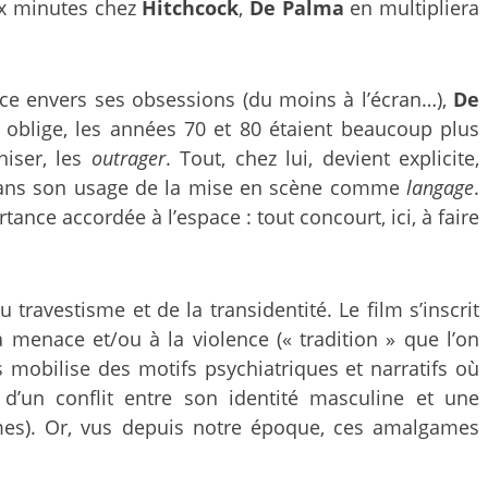
ux minutes chez
Hitchcock
,
De Palma
en multipliera
nce envers ses obsessions (du moins à l’écran…),
De
oblige, les années 70 et 80 étaient beaucoup plus
niser, les
outrager
. Tout, chez lui, devient explicite,
dans son usage de la mise en scène comme
langage
.
nce accordée à l’espace : tout concourt, ici, à faire
ravestisme et de la transidentité. Le film s’inscrit
a menace et/ou à la violence (« tradition » que l’on
 mobilise des motifs psychiatriques et narratifs où
 d’un conflit entre son identité masculine et une
mes). Or, vus depuis notre époque, ces amalgames