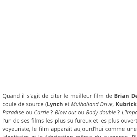
Quand il s’agit de citer le meilleur film de
Brian D
coule de source (
Lynch
et
Mulholland Drive
,
Kubrick
Paradi
se ou
Carrie
?
Blow out
ou
Body double
?
L’imp
l’un de ses films les plus sulfureux et les plus ouve
voyeuriste, le film apparaît aujourd’hui comme une
identitaire et la fabrication même du suspense.