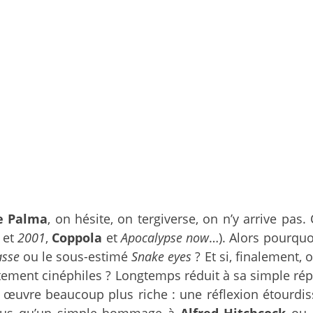
e Palma
, on hésite, on tergiverse, on n’y arrive pas.
et
2001
,
Coppola
et
Apocalypse now
…). Alors pourquo
asse
ou le sous-estimé
Snake eyes
? Et si, finalement, 
rtement cinéphiles ? Longtemps réduit à sa simple rép
 œuvre beaucoup plus riche : une réflexion étourdiss
 Plus qu’un simple hommage à
Alfred Hitchcock
ou 