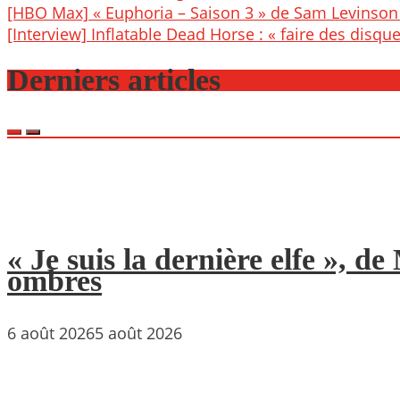
Post
[HBO Max] « Euphoria – Saison 3 » de Sam Levinson 
navigation
[Interview] Inflatable Dead Horse : « faire des disque
Derniers articles
« Je suis la dernière elfe », 
ombres
6 août 2026
5 août 2026