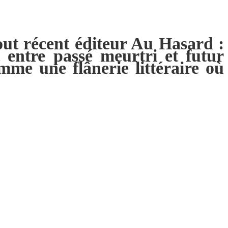
out récent éditeur
Au Hasard
:
t entre passé meurtri et futur
me une flânerie littéraire où