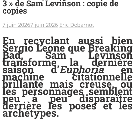
3 » de Sam Levinson : copie de
copies
7 juin 2026
7 juin 2026
Eric Debarnot
En recyclant aussi bien
Sergio Leone que Breaking
Bad, Sam Levinson
transforme la dernière
saison d’
Euphoria
en
machine citationnelle
brillante mais creuse, où
les personnages semblent
peu à peu disparaître
derrière les poses et les
archétypes.