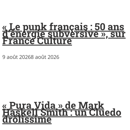
« Le punk français : 50 ans
d’énergie subversive », sur
France Culture
9 août 2026
8 août 2026
« Pura Vida » de Mark
Haskell Smith : un Cluedo
drôlissime