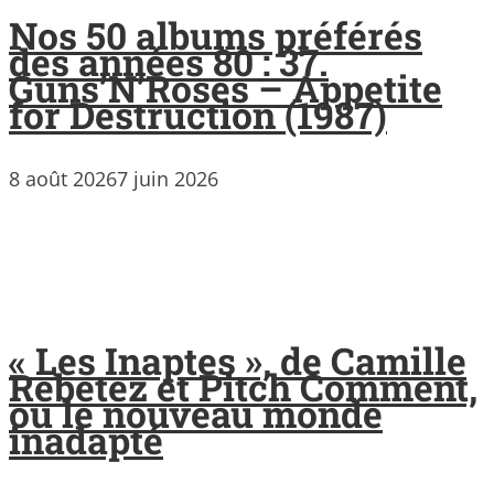
Nos 50 albums préférés
des années 80 : 37.
Guns’N’Roses – Appetite
for Destruction (1987)
8 août 2026
7 juin 2026
« Les Inaptes », de Camille
Rebetez et Pitch Comment,
ou le nouveau monde
inadapté