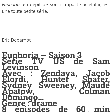
Euphoria
, en dépit de son « impact sociétal », est
une toute petite série.
Eric Debarnot
Euphoria – Saison 3
Série TV US de Sam
Levinson
Avec : Zendaya, Jacob
Elordi, Hunter Shafer,
Sydney Sweeney, Maude
Apatow, Colman
Domingo…
Genre : drame
8 épisodes de 60 min