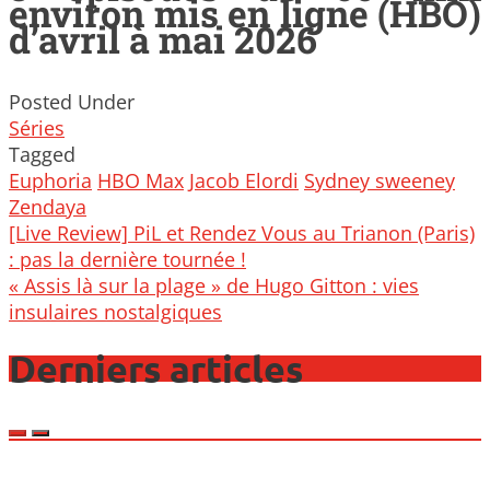
environ mis en ligne (HBO)
d’avril à mai 2026
Posted Under
Séries
Tagged
Euphoria
HBO Max
Jacob Elordi
Sydney sweeney
Zendaya
Post
[Live Review] PiL et Rendez Vous au Trianon (Paris)
navigation
: pas la dernière tournée !
« Assis là sur la plage » de Hugo Gitton : vies
insulaires nostalgiques
Derniers articles