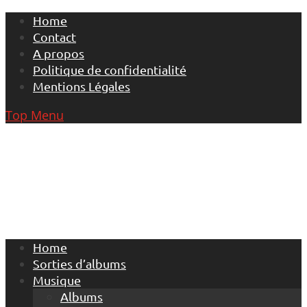
Skip
Home
to
Contact
content
A propos
Politique de confidentialité
Mentions Légales
Top Menu
Home
Sorties d’albums
Musique
Albums