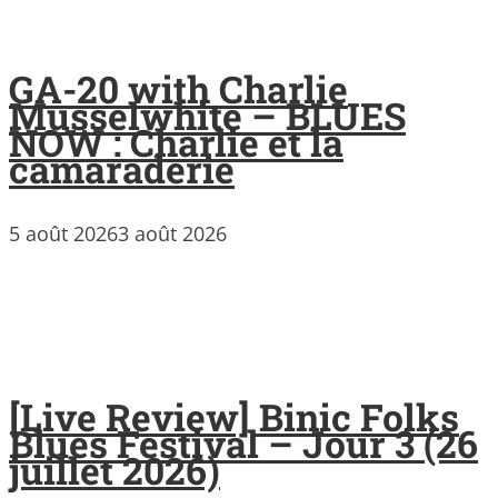
GA-20 with Charlie
Musselwhite – BLUES
NOW : Charlie et la
camaraderie
5 août 2026
3 août 2026
[Live Review] Binic Folks
Blues Festival – Jour 3 (26
juillet 2026)