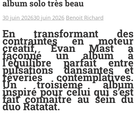
album solo très beau
30 juin 2026
30 juin 2026
Benoit Richard
En transformant des
contraintes en moteur
créatif, Evan Mast a
façonné un album à
l’équilibre parfait entre
pulsations dansantes et
rêveries contemplatives.
Un troisième album
inspiré pour celui qui s’est
fait connaitre au sein du
duo Ratatat.