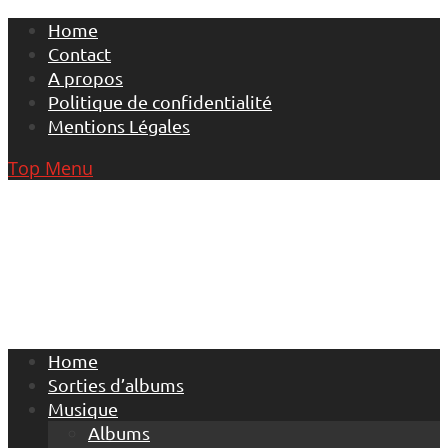
Skip
Home
to
Contact
content
A propos
Politique de confidentialité
Mentions Légales
Top Menu
Home
Sorties d’albums
Musique
Albums