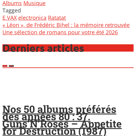
Albums
Musique
Tagged
E.VAX
electronica
Ratatat
Post
« Léon », de Frédéric Bihel : la mémoire retrouvée
navigation
Une sélection de romans pour votre été 2026
Derniers articles
Nos 50 albums préférés
des années 80 : 37.
Guns’N’Roses – Appetite
for Destruction (1987)