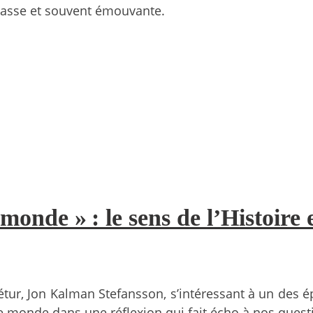
casse et souvent émouvante.
 monde » : le sens de l’Histoire 
tur, Jon Kalman Stefansson, s’intéressant à un des épi
de monde dans une réflexion qui fait écho à nos que