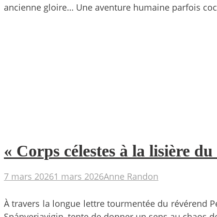
ancienne gloire… Une aventure humaine parfois co
« Corps célestes à la lisière du
7 mars 2026
1 mars 2026
Anne Randon
À travers la longue lettre tourmentée du révérend Pé
Spánverjavigin, tente de donner un sens au chaos 