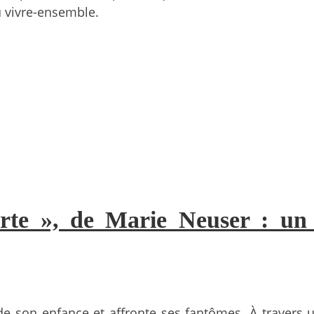
u vivre-ensemble.
orte », de Marie Neuser : un 
 de son enfance et affronte ses fantômes. À travers