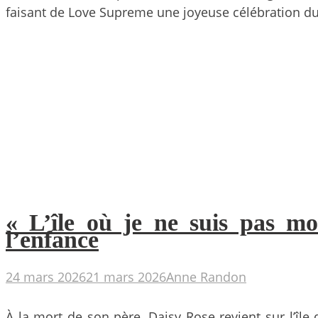
faisant de Love Supreme une joyeuse célébration d
« L’île où je ne suis pas m
l’enfance
24 mars 2026
21 mars 2026
Anne Randon
À la mort de son père, Daisy Rose revient sur l’île