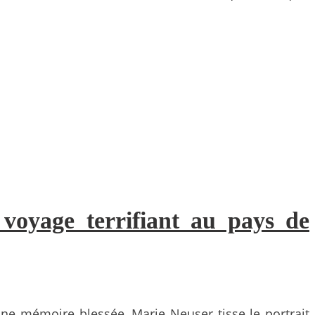
voyage terrifiant au pays de
 une mémoire blessée, Marie Neuser tisse le portrait