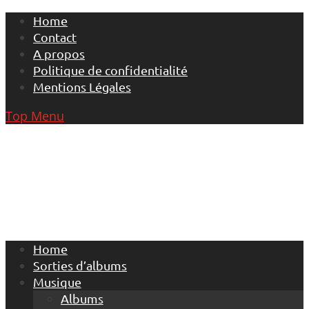
Skip
Home
to
Contact
content
A propos
Politique de confidentialité
Mentions Légales
Top Menu
Home
Sorties d’albums
Musique
Albums