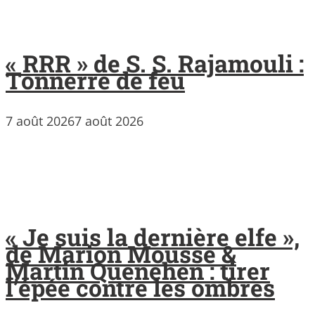
« RRR » de S. S. Rajamouli :
Tonnerre de feu
7 août 2026
7 août 2026
« Je suis la dernière elfe »,
de Marion Mousse &
Martin Quenehen : tirer
l’épée contre les ombres