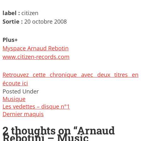
label :
citizen
Sortie :
20 octobre 2008
Plus+
Myspace Arnaud Rebotin
www.citizen-records.com
Retrouvez cette chronique avec deux titres en
écoute ici
Posted Under
Musique
Post
Les vedettes – disque n°1
navigation
Dernier maquis
2 thoughts on “
Arnaud
Rebotini – Music