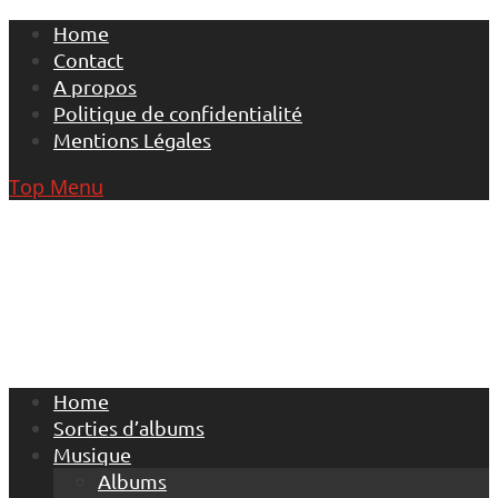
Skip
Home
to
Contact
content
A propos
Politique de confidentialité
Mentions Légales
Top Menu
Home
Sorties d’albums
Musique
Albums