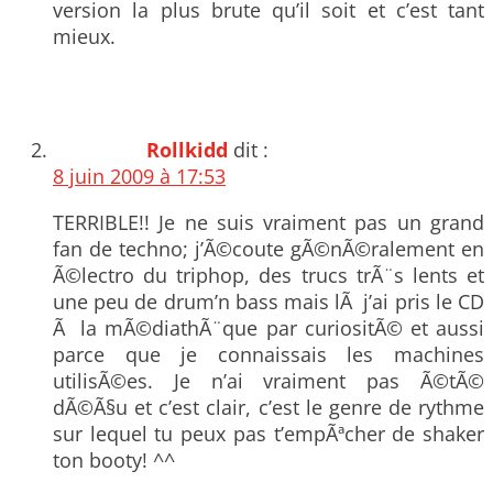
version la plus brute qu’il soit et c’est tant
mieux.
Rollkidd
dit :
8 juin 2009 à 17:53
TERRIBLE!! Je ne suis vraiment pas un grand
fan de techno; j’Ã©coute gÃ©nÃ©ralement en
Ã©lectro du triphop, des trucs trÃ¨s lents et
une peu de drum’n bass mais lÃ j’ai pris le CD
Ã la mÃ©diathÃ¨que par curiositÃ© et aussi
parce que je connaissais les machines
utilisÃ©es. Je n’ai vraiment pas Ã©tÃ©
dÃ©Ã§u et c’est clair, c’est le genre de rythme
sur lequel tu peux pas t’empÃªcher de shaker
ton booty! ^^