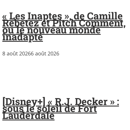
« Les Inaptes », de Camille
Rebetez et Pitch Comment,
ou le nouveau monde
inadapté
8 août 2026
6 août 2026
[Disney+] « R.J. Decker » :
sous le soleil de Fort
Lauderdale