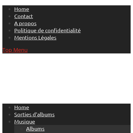
Skip
Home
to
Contact
content
A propos
Politique de confidentialité
Mentions Légales
Top Menu
Home
Sorties d’albums
Musique
Albums