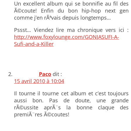
Un excellent album qui se bonnifie au fil des
Ã©coute! Enfin du bon hip-hop next gen
comme j’en rÃªvais depuis longtemps…
Pssst… Viendez lire ma chronique vers ici :
http://www.foxylounge.com/GONJASUFI-A-
Sufi-and-a-Killer
Paco
dit :
15 avril 2010 à 10:04
Il tourne il tourne cet album et c’est toujours
aussi bon. Pas de doute, une grande
rÃ©ussite aprÃ¨s la bonne claque des
premiÃ¨res Ã©coutes!