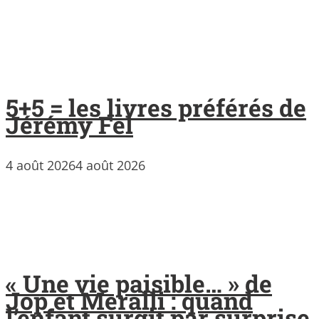
5+5 = les livres préférés de
Jérémy Fel
4 août 2026
4 août 2026
« Une vie paisible… » de
Jop et Meralli : quand
l’enfant surgit par surprise