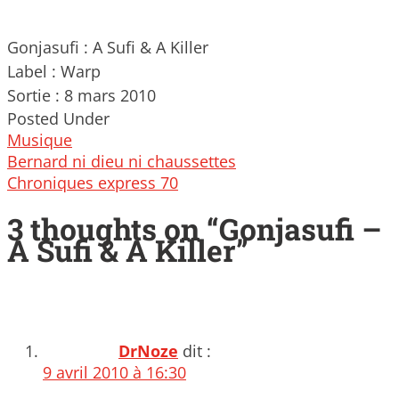
Gonjasufi : A Sufi & A Killer
Label : Warp
Sortie : 8 mars 2010
Posted Under
Musique
Post
Bernard ni dieu ni chaussettes
navigation
Chroniques express 70
3 thoughts on “
Gonjasufi –
A Sufi & A Killer
”
DrNoze
dit :
9 avril 2010 à 16:30