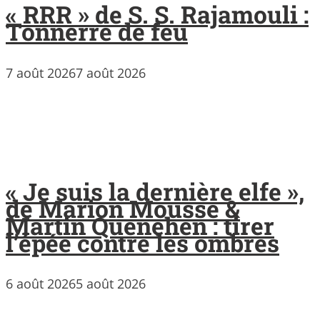
« RRR » de S. S. Rajamouli :
Tonnerre de feu
7 août 2026
7 août 2026
« Je suis la dernière elfe »,
de Marion Mousse &
Martin Quenehen : tirer
l’épée contre les ombres
6 août 2026
5 août 2026