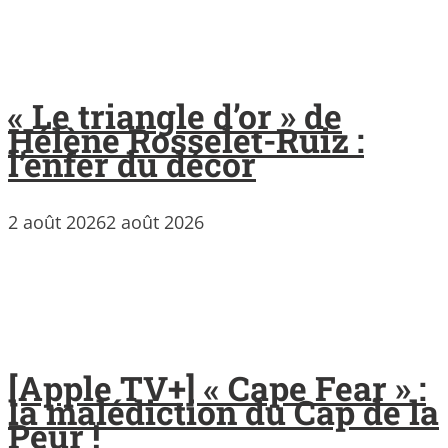
« Le triangle d’or » de
Hélène Rosselet-Ruiz :
l’enfer du décor
2 août 2026
2 août 2026
[Apple TV+] « Cape Fear » :
la malédiction du Cap de la
Peur !