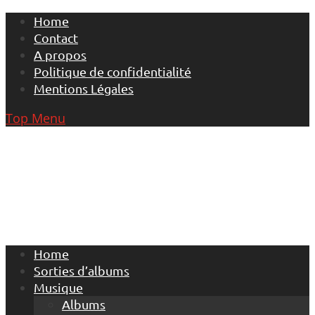
Skip
Home
to
Contact
content
A propos
Politique de confidentialité
Mentions Légales
Top Menu
Home
Sorties d’albums
Musique
Albums