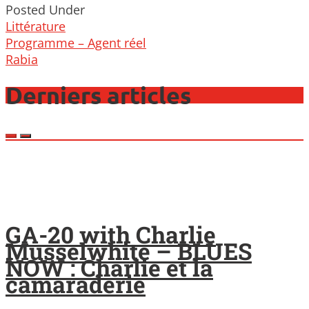
Posted Under
Littérature
Post
Programme – Agent réel
navigation
Rabia
Derniers articles
GA-20 with Charlie
Musselwhite – BLUES
NOW : Charlie et la
camaraderie