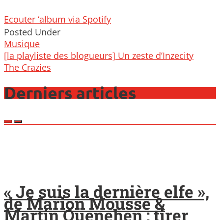
Ecouter ‘album via Spotify
Posted Under
Musique
Post
[la playliste des blogueurs] Un zeste d’Inzecity
navigation
The Crazies
Derniers articles
« Je suis la dernière elfe »,
de Marion Mousse &
Martin Quenehen : tirer