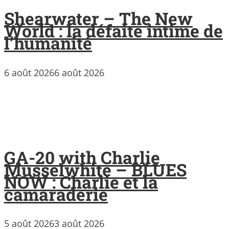
Shearwater – The New
World : la défaite intime de
l’humanité
6 août 2026
6 août 2026
GA-20 with Charlie
Musselwhite – BLUES
NOW : Charlie et la
camaraderie
5 août 2026
3 août 2026