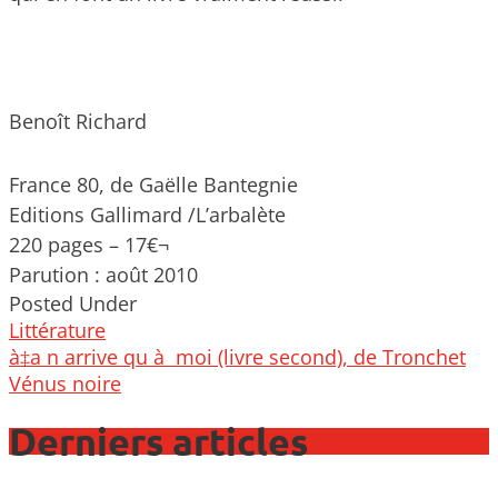
Benoît Richard
France 80, de Gaëlle Bantegnie
Editions Gallimard /L’arbalète
220 pages – 17€¬
Parution : août 2010
Posted Under
Littérature
Post
à‡a n arrive qu à moi (livre second), de Tronchet
navigation
Vénus noire
Derniers articles