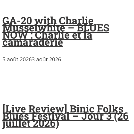
GA-20 with Charlie
Musselwhite – BLUES
NOW : Charlie et la
camaraderie
5 août 2026
3 août 2026
[Live Review] Binic Folks
Blues Festival – Jour 3 (26
juillet 2026)