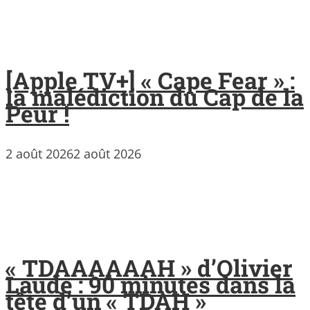
[Apple TV+] « Cape Fear » :
la malédiction du Cap de la
Peur !
2 août 2026
2 août 2026
« TDAAAAAAH » d’Olivier
Laude : 90 minutes dans la
tête d’un « TDAH »