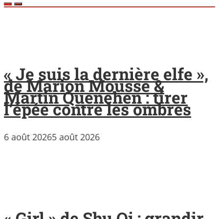
« Je suis la dernière elfe »,
de Marion Mousse &
Martin Quenehen : tirer
l’épée contre les ombres
6 août 2026
5 août 2026
« Girl » de Shu Qi : grandir