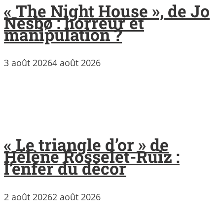
« The Night House », de Jo
Nesbø : horreur et
manipulation ?
3 août 2026
4 août 2026
« Le triangle d’or » de
Hélène Rosselet-Ruiz :
l’enfer du décor
2 août 2026
2 août 2026