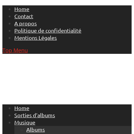
Skip
Home
to
Contact
content
A propos
Politique de confidentialité
Mentions Légales
Top Menu
Home
Sorties d’albums
Musique
Albums