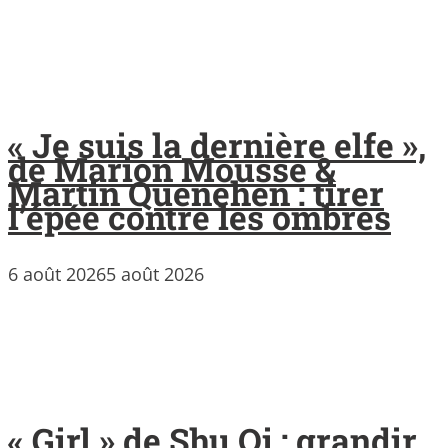
« Je suis la dernière elfe »,
de Marion Mousse &
Martin Quenehen : tirer
l’épée contre les ombres
6 août 2026
5 août 2026
« Girl » de Shu Qi : grandir