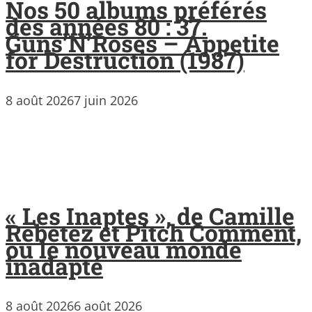
Nos 50 albums préférés
des années 80 : 37.
Guns’N’Roses – Appetite
for Destruction (1987)
8 août 2026
7 juin 2026
« Les Inaptes », de Camille
Rebetez et Pitch Comment,
ou le nouveau monde
inadapté
8 août 2026
6 août 2026