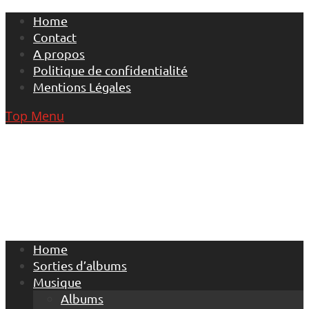
Skip
Home
to
Contact
content
A propos
Politique de confidentialité
Mentions Légales
Top Menu
Home
Sorties d’albums
Musique
Albums