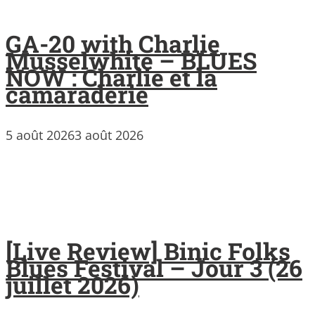
GA-20 with Charlie
Musselwhite – BLUES
NOW : Charlie et la
camaraderie
5 août 2026
3 août 2026
[Live Review] Binic Folks
Blues Festival – Jour 3 (26
juillet 2026)