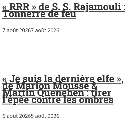
« RRR » de S. S. Rajamouli :
Tonnerre de feu
7 août 2026
7 août 2026
« Je suis la dernière elfe »,
de Marion Mousse &
Martin Quenehen : tirer
l’épée contre les ombres
6 août 2026
5 août 2026