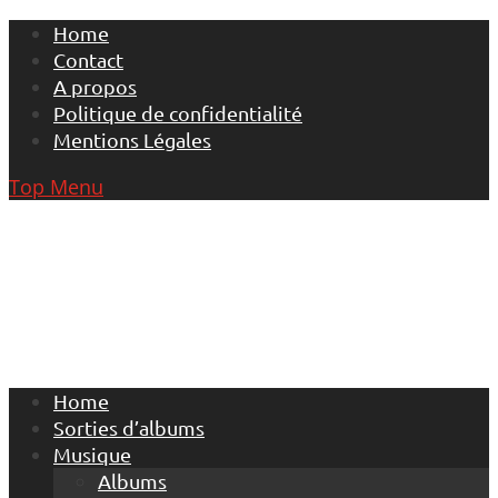
Skip
Home
to
Contact
content
A propos
Politique de confidentialité
Mentions Légales
Top Menu
Home
Sorties d’albums
Musique
Albums