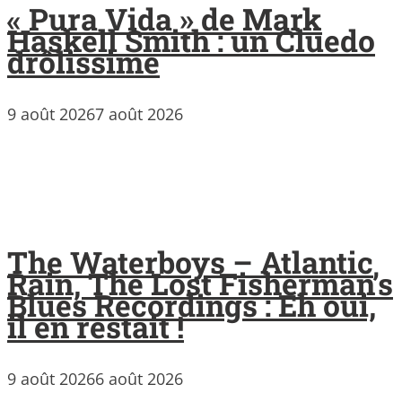
« Pura Vida » de Mark
Haskell Smith : un Cluedo
drôlissime
9 août 2026
7 août 2026
The Waterboys – Atlantic
Rain, The Lost Fisherman’s
Blues Recordings : Eh oui,
il en restait !
9 août 2026
6 août 2026