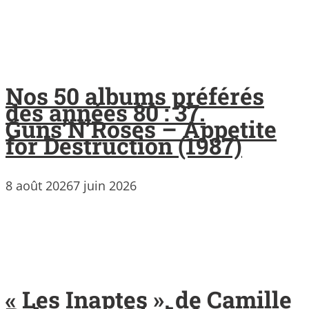
Nos 50 albums préférés
des années 80 : 37.
Guns’N’Roses – Appetite
for Destruction (1987)
8 août 2026
7 juin 2026
« Les Inaptes », de Camille