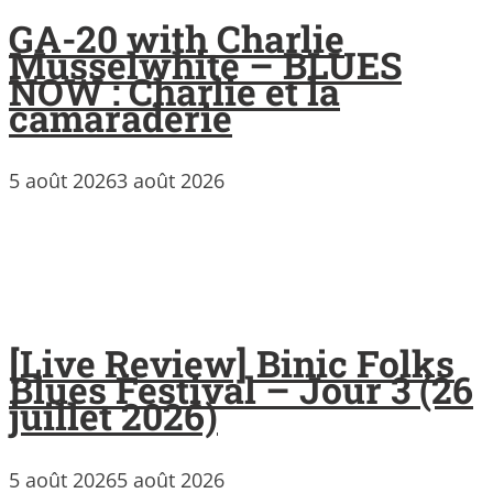
GA-20 with Charlie
Musselwhite – BLUES
NOW : Charlie et la
camaraderie
5 août 2026
3 août 2026
[Live Review] Binic Folks
Blues Festival – Jour 3 (26
juillet 2026)
5 août 2026
5 août 2026