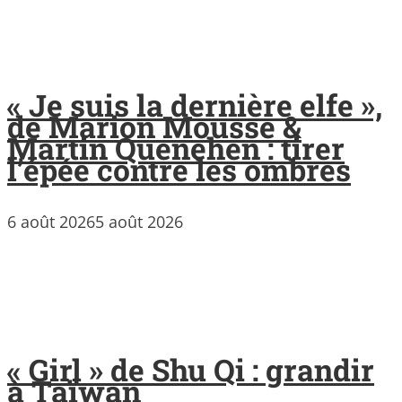
« Je suis la dernière elfe »,
de Marion Mousse &
Martin Quenehen : tirer
l’épée contre les ombres
6 août 2026
5 août 2026
« Girl » de Shu Qi : grandir
à Taïwan