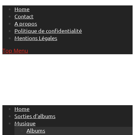
Skip
Home
to
Contact
content
A propos
Politique de confidentialité
Mentions Légales
Top Menu
Home
Sorties d’albums
Musique
Albums