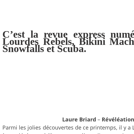
C’est la revue express num
Lourdes Rebels, Bikini Machi
Snowfalls et Scuba.
Laure Briard
–
Révéléatio
Parmi les jolies découvertes de ce printemps, il y 