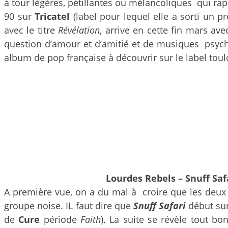
à tour légères, pétillantes ou mélancoliques qui ra
90 sur
Tricatel
(label pour lequel elle a sorti un p
avec le titre
Révélation
, arrive en cette fin mars a
question d’amour et d’amitié et de musiques psyc
album de pop française à découvrir sur le label tou
Lourdes Rebels – Snuff Saf
A première vue, on a du mal à croire que les de
groupe noise. IL faut dire que
Snuff Safari
début sur
de
Cure
période
Faith
). La suite se révèle tout b