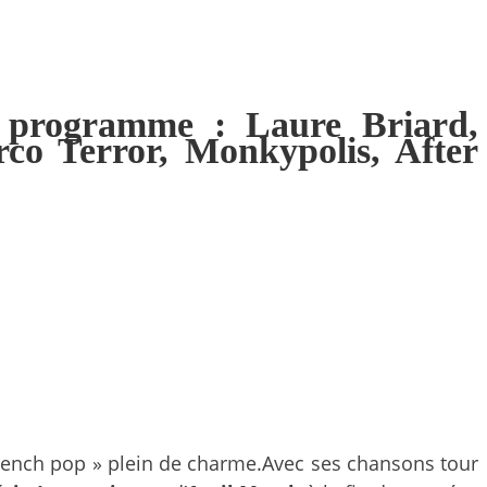
u programme : Laure Briard,
rco Terror, Monkypolis, After
 french pop » plein de charme.Avec ses chansons tour