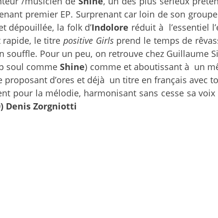
teur /musicien de
Shine
, un des plus sérieux préten
renant premier EP. Surprenant car loin de son groupe
 dépouillée, la folk d’
Indolore
réduit à l’essentiel 
rapide, le titre
positive Girls
prend le temps de rêvass
son souffle. Pour un peu, on retrouve chez Guillaume
 pop soul comme
Shine
) comme et aboutissant à un mê
e proposant d’ores et déjà un titre en français avec to
lent pour la mélodie, harmonisant sans cesse sa voix 
0) Denis Zorgniotti