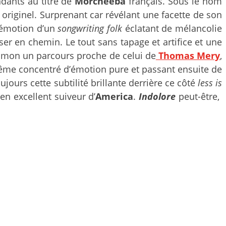
dants au titre de
Morcheeba
français. Sous le nom
 originel. Surprenant car révélant une facette de son
l’émotion d’un
songwriting folk
éclatant de mélancolie
er en chemin. Le tout sans tapage et artifice et une
 Simon un parcours proche de celui de
Thomas Mery
,
me concentré d’émotion pure et passant ensuite de
ujours cette subtilité brillante derrière ce côté
less is
en excellent suiveur d’
America
.
Indolore
peut-être,