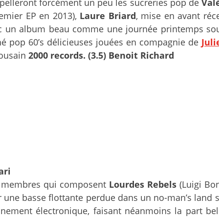
ppelleront forcément un peu les sucreries pop de
Val
remier EP en 2013),
Laure Briard
, mise en avant ré
vec un album beau comme une journée printemps sous 
hé pop 60’s délicieuses jouées en compagnie de
Jul
lousain
2000 records. (3.5) Benoit Richard
ari
ux membres qui composent
Lourdes Rebels
(Luigi Bon
 une basse flottante perdue dans un no-man’s land si
onnement électronique, faisant néanmoins la part b