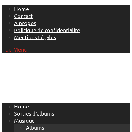
Skip
Home
to
Contact
content
A propos
Politique de confidentialité
Mentions Légales
Top Menu
Home
Sorties d’albums
Musique
Albums