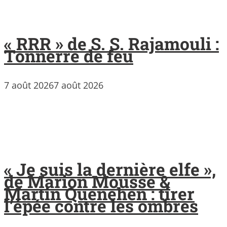
« RRR » de S. S. Rajamouli :
Tonnerre de feu
7 août 2026
7 août 2026
« Je suis la dernière elfe »,
de Marion Mousse &
Martin Quenehen : tirer
l’épée contre les ombres