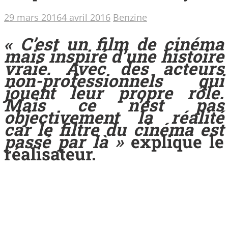
29 mars 2016
4 avril 2016
Benzine
« C’est un film de cinéma
mais inspiré d’une histoire
vraie. Avec des acteurs
non-professionnels qui
jouent leur propre rôle.
Mais ce n’est pas
objectivement la réalité
car le filtre du cinéma est
passé par là »
explique le
réalisateur.