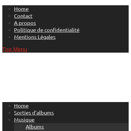
Skip
Home
to
Contact
content
A propos
Politique de confidentialité
Mentions Légales
Top Menu
Home
Sorties d’albums
Musique
Albums