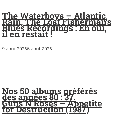
The Waterboys – Atlantic
Rain, The Lost Fisherman’s
Blues Recordings : Eh oui,
il en restait !
9 août 2026
6 août 2026
Nos 50 albums préférés
des années 80 : 37.
Guns’N’Roses – Appetite
for Destruction (1987)