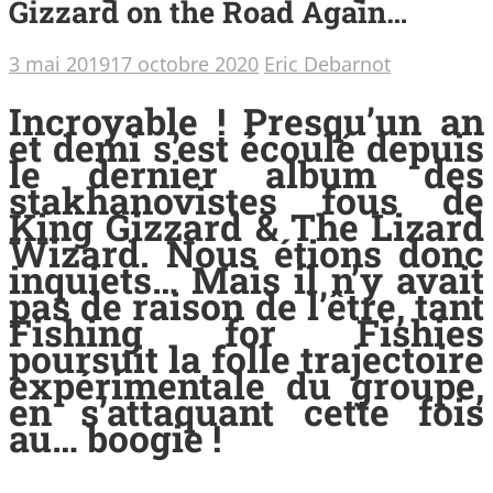
Gizzard on the Road Again…
3 mai 2019
17 octobre 2020
Eric Debarnot
Incroyable ! Presqu’un an
et demi s’est écoulé depuis
le dernier album des
stakhanovistes fous de
King Gizzard & The Lizard
Wizard. Nous étions donc
inquiets… Mais il n’y avait
pas de raison de l’être, tant
Fishing for Fishies
poursuit la folle trajectoire
expérimentale du groupe,
en s’attaquant cette fois
au… boogie !