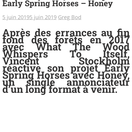
Early Spring Horses – Honey
5 juin 2019
5 juin 2019
Greg Bod
Après des errances au fin
fond des forêts en 2017
avec What The Wood
Whispers To Itself,
Vincent Stockholm
réactive son projet Early
Spring Horses avec Honey,
un single annonciateur
d’un long format à venir.