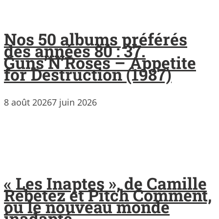
Nos 50 albums préférés
des années 80 : 37.
Guns’N’Roses – Appetite
for Destruction (1987)
8 août 2026
7 juin 2026
« Les Inaptes », de Camille
Rebetez et Pitch Comment,
ou le nouveau monde
inadapté