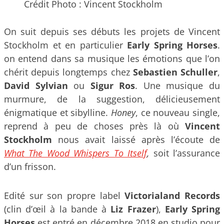
Crédit Photo : Vincent Stockholm
On suit depuis ses débuts les projets de Vincent
Stockholm et en particulier
Early Spring Horses
.
on entend dans sa musique les émotions que l’on
chérit depuis longtemps chez
Sebastien Schuller
,
David Sylvian
ou
Sigur Ros
. Une musique du
murmure, de la suggestion, délicieusement
énigmatique et sibylline.
Honey
, ce nouveau single,
reprend à peu de choses près là où
Vincent
Stockholm
nous avait laissé après l’écoute de
What The Wood Whispers To Itself
,
soit l’assurance
d’un frisson.
Edité sur son propre label
Victorialand Records
(clin d’œil à la bande à
Liz Frazer
),
Early Spring
Horses
est entré en décembre 2018 en studio pour