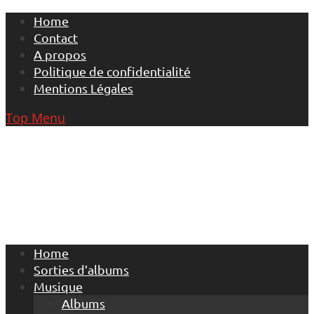
Skip
Home
to
Contact
content
A propos
Politique de confidentialité
Mentions Légales
Top Menu
Home
Sorties d’albums
Musique
Albums