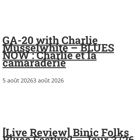
GA-20 with Charlie
Musselwhite – BLUES
NOW : Charlie et la
camaraderie
5 août 2026
3 août 2026
[Live Review] Binic Folks
Blues Festival – Jour 3 (26