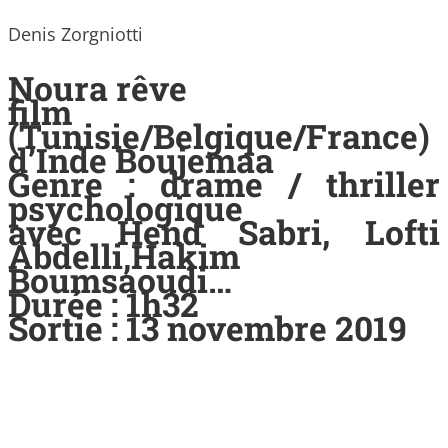
Denis Zorgniotti
Noura rêve
film
(Tunisie/Belgique/France)
d’Inde Boujemaa
Genre : drame / thriller
psychologique
avec Hend Sabri,
Lofti
Abdelli,Hakim
Boumsaoudi…
Durée : 1h32
Sortie : 13 novembre 2019