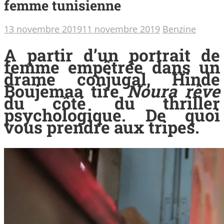
femme tunisienne
13 novembre 2019
11 novembre 2019
Benzine
A partir d’un portrait de
femme empêtrée dans un
drame conjugal, Hinde
Boujemaa tire
Noura rêve
du côté du thriller
psychologique. De quoi
vous prendre aux tripes.