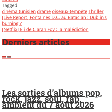
Tagged
cinéma tunisien
drame
oiseaux-tempête
Thriller
Post
[Live Report] Fontaines D.C. au Bataclan : Dublin’s
navigation
burning ?
[Netflix] Eli de Ciaran Foy : la malédiction
Derniers articles
Les sorties d’albums pop,
rock, jazz, soul, rap,
ambient du 7 août 2026