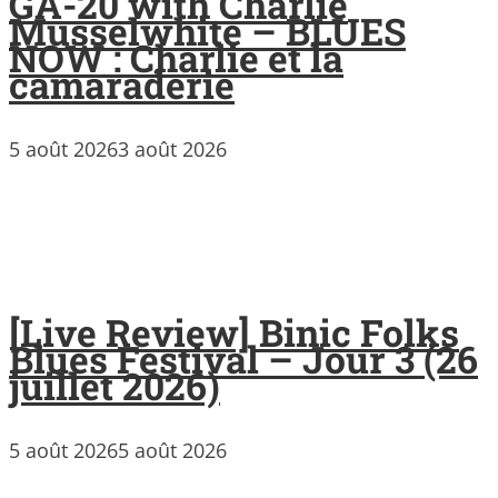
GA-20 with Charlie
Musselwhite – BLUES
NOW : Charlie et la
camaraderie
5 août 2026
3 août 2026
[Live Review] Binic Folks
Blues Festival – Jour 3 (26
juillet 2026)
5 août 2026
5 août 2026