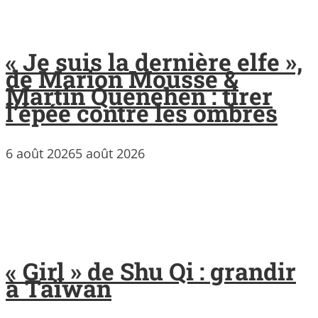
« Je suis la dernière elfe »,
de Marion Mousse &
Martin Quenehen : tirer
l’épée contre les ombres
6 août 2026
5 août 2026
« Girl » de Shu Qi : grandir
à Taïwan