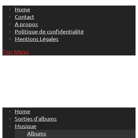
Skip
Home
to
Contact
content
A propos
Politique de confidentialité
Mentions Légales
Top Menu
Home
Sorties d’albums
Musique
Albums