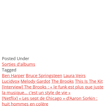
Posted Under
Sorties d'albums
Tagged
Ben Harper
Bruce Springsteen
Laura Veirs
Lucidvox
Melody Gardot
The Brooks
This Is The Kit
Post
[Interview] The Brooks : « le funk est plus que juste
navigation
la musique… c’est un style de vie »
[Netflix] « Les sept de Chicago » d’Aaron Sorkin :
huit hommes en colère