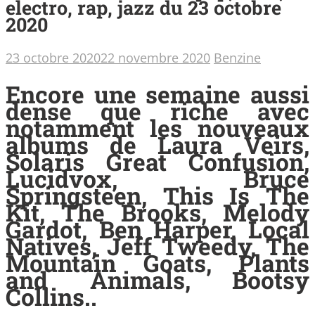
electro, rap, jazz du 23 octobre
2020
23 octobre 2020
22 novembre 2020
Benzine
Encore une semaine aussi
dense que riche avec
notamment les nouveaux
albums de Laura Veirs,
Solaris Great Confusion,
Lucidvox, Bruce
Springsteen, This Is The
Kit, The Brooks, Melody
Gardot, Ben Harper, Local
Natives, Jeff Tweedy, The
Mountain Goats, Plants
and Animals, Bootsy
Collins..