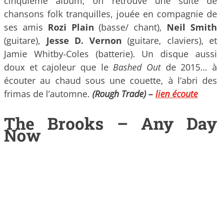
cinquième album, on retrouve une suite de
chansons folk tranquilles, jouée en compagnie de
ses amis
Rozi Plain
(basse/ chant),
Neil Smith
(guitare),
Jesse D. Vernon
(guitare, claviers), et
Jamie Whitby-Coles (batterie). Un disque aussi
doux et cajoleur que le
Bashed Out
de 2015… à
écouter au chaud sous une couette, à l’abri des
frimas de l’automne.
(Rough Trade)
–
lien écoute
The Brooks – Any Day
Now