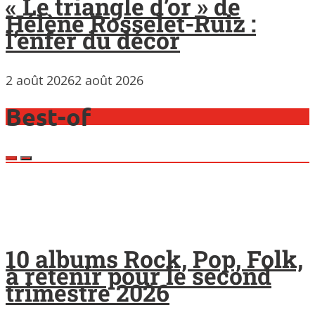
« Le triangle d’or » de
Hélène Rosselet-Ruiz :
l’enfer du décor
2 août 2026
2 août 2026
Best-of
10 albums Rock, Pop, Folk,
à retenir pour le second
trimestre 2026