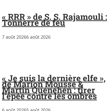
« RRR » de S. S. Rajamouli :
Tonnerre de feu
7 août 2026
6 août 2026
« Je suis la dernière elfe »,
de Marion Mousse &
Martin Quenehen : tirer
l’épée contre les ombres
6 août 2026
5 août 2026