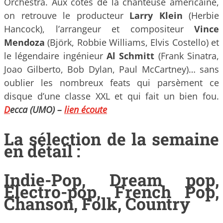
Orchestra. Aux côtés de la chanteuse américaine,
on retrouve le producteur
Larry Klein
(Herbie
Hancock), l’arrangeur et compositeur
Vince
Mendoza
(Björk, Robbie Williams, Elvis Costello) et
le légendaire ingénieur
Al Schmitt
(Frank Sinatra,
Joao Gilberto, Bob Dylan, Paul McCartney)… sans
oublier les nombreux feats qui parsèment ce
disque d’une classe XXL et qui fait un bien fou.
D
ecca (UMO)
–
lien
écoute
La sélection de la semaine
en détail :
Indie-Pop, Dream pop,
Electro-pop, French Pop,
Chanson, Folk, Country