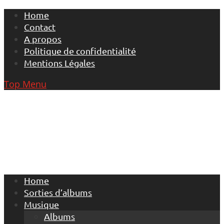
Skip
Home
to
Contact
content
A propos
Politique de confidentialité
Mentions Légales
Top Menu
Home
Sorties d’albums
Musique
Albums