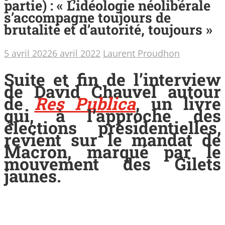
partie) : « L’idéologie néolibérale
s’accompagne toujours de
brutalité et d’autorité, toujours »
5 avril 2022
6 avril 2022
Laurent Proudhon
Suite et fin de l’interview
de David Chauvel autour
de
Res Publica
, un livre
qui, à l’approche des
élections présidentielles,
revient sur le mandat de
Macron, marqué par le
mouvement des Gilets
jaunes.