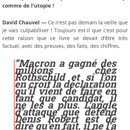
comme de l’utopie !
David Chauvel —
Ce n’est pas demain la veille que
je vais culpabiliser ! Toujours est-il que c’est pour
cette raison que ce livre se devait d’être très
factuel, avec des preuves, des faits, des chiffres.
“Macron a gagné des
millions chez
Rothschild et si l’on
en croit la déclaration
qu’il vient de faire en
tant que candidat, il
ne les a plus. L’angle
d’attaque que défend
Denis Robert est de
dire qu’en fait, il ne l’a