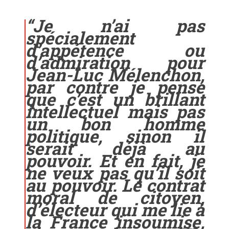
“
Je n’ai pas
spécialement
d’appétence ou
d’admiration pour
Jean-Luc Mélenchon,
par contre je pense
que c’est un brillant
intellectuel mais pas
un bon homme
politique, sinon il
serait déjà au
pouvoir. Et en fait, je
ne veux pas qu’il soit
au pouvoir. Le contrat
moral de citoyen,
d’électeur qui me lie à
la France insoumise,