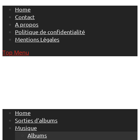
Skip
Home
to
Contact
content
A propos
Politique de confidentialité
Mentions Légales
Top Menu
Home
Sorties d’albums
Musique
Albums