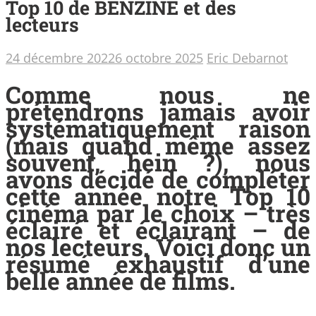
Top 10 de BENZINE et des
lecteurs
24 décembre 2022
6 octobre 2025
Eric Debarnot
Comme nous ne
prétendrons jamais avoir
systématiquement raison
(mais quand même assez
souvent, hein ?), nous
avons décidé de compléter
cette année notre Top 10
cinéma par le choix – très
éclairé et éclairant – de
nos lecteurs. Voici donc un
résumé exhaustif d’une
belle année de films.