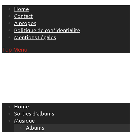
Skip
Home
to
Contact
content
A propos
Politique de confidentialité
Mentions Légales
Top Menu
Home
Sorties d’albums
Musique
Albums