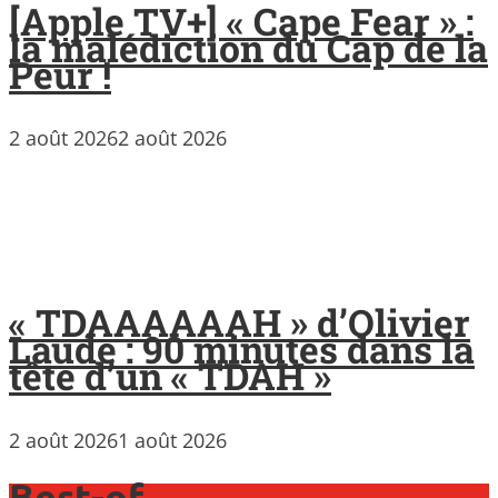
[Apple TV+] « Cape Fear » :
la malédiction du Cap de la
Peur !
2 août 2026
2 août 2026
« TDAAAAAAH » d’Olivier
Laude : 90 minutes dans la
tête d’un « TDAH »
2 août 2026
1 août 2026
Best-of