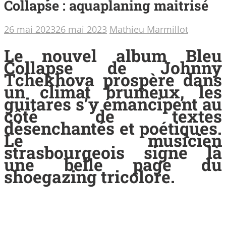
Collapse : aquaplaning maitrisé
26 mai 2023
26 mai 2023
Mathieu Marmillot
Le nouvel album Bleu
Collapse de Johnny
Tchekhova prospère dans
un climat brumeux, les
guitares s’y émancipent au
côté de textes
désenchantés et poétiques.
Le musicien
strasbourgeois signe là
une belle page du
shoegazing tricolore.