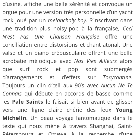
d’usine, affiche une belle sérénité et convoque un
orgue pour une version très personnelle d’un yacht
rock joué par un
melancholy boy
. S’inscrivant dans
une tradition plus noisy-pop à la française,
Ceci
N
’
est Pas Une Chanson Française
offre une
conciliation entre distorsions et chant atonal. Une
valse et un piano crépusculaire offrent une belle
acrobatie mélodique avec
Nos Vies Ailleurs
alors
que surf rock et pop sont submergés
d’arrangements et d’effets sur
Toxycontine
.
Toujours un clin d’œil aux 90’s avec
Aucun Ne Te
Connais
qui débute en accords de basse comme
les
Pale Saints
le faisait si bien avant de glisser
vers une ligne claire chérie des feux
Young
Michelin
. Un beau voyage fantomatique dans le
texte qui nous mène à travers Shanghai, Saint-
Pétersbourg et Ottawa à la recherche d’une