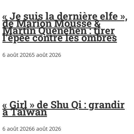
« Je suis la dernière elfe »,
de Marion Mousse &
Martin Quenehen : tirer
l’épée contre les ombres
6 août 2026
5 août 2026
« Girl » de Shu Qi : grandir
à Taïwan
6 août 2026
6 août 2026