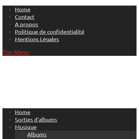
Skip
Home
to
Contact
content
A propos
Politique de confidentialité
Mentions Légales
Top Menu
Home
Sorties d’albums
Musique
Albums