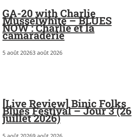
GA-20 with Charlie
Musselwhite – BLUES
NOW : Charlie et la
camaraderie
5 août 2026
3 août 2026
[Live Review] Binic Folks
Blues Festival – Jour 3 (26
juillet 2026)
5 août 2026
9 août 2026