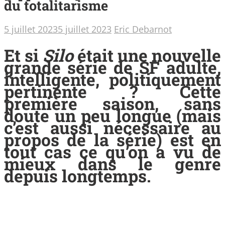
du totalitarisme
5 juillet 2023
5 juillet 2023
Eric Debarnot
Et si
Silo
était une nouvelle
grande série de SF adulte,
intelligente, politiquement
pertinente ? Cette
première saison, sans
doute un peu longue (mais
c’est aussi nécessaire au
propos de la série) est en
tout cas ce qu’on a vu de
mieux dans le genre
depuis longtemps.