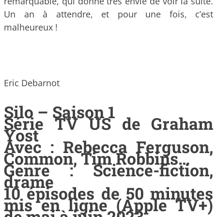
remarquable, qui donne très envie de voir la suite.
Un an à attendre, et pour une fois, c’est
malheureux !
Eric Debarnot
Silo – Saison 1
Série TV US de Graham
Yost
Avec : Rebecca Ferguson,
Common, Tim Robbins…
Genre : Science-fiction,
drame
10 épisodes de 50 minutes
mis en ligne (Apple TV+)
de mai à juin 2023