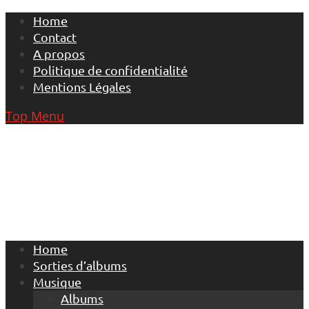
Skip
Home
to
Contact
content
A propos
Politique de confidentialité
Mentions Légales
Top Menu
Home
Sorties d’albums
Musique
Albums