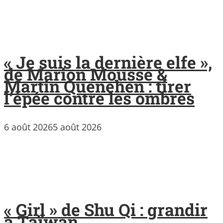
« Je suis la dernière elfe »,
de Marion Mousse &
Martin Quenehen : tirer
l’épée contre les ombres
6 août 2026
5 août 2026
« Girl » de Shu Qi : grandir
à Taïwan