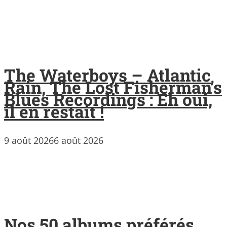
The Waterboys – Atlantic
Rain, The Lost Fisherman’s
Blues Recordings : Eh oui,
il en restait !
9 août 2026
6 août 2026
Nos 50 albums préférés