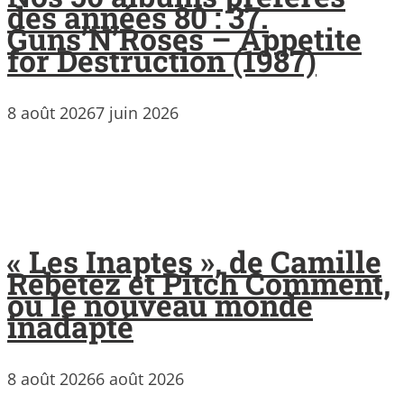
des années 80 : 37.
Guns’N’Roses – Appetite
for Destruction (1987)
8 août 2026
7 juin 2026
« Les Inaptes », de Camille
Rebetez et Pitch Comment,
ou le nouveau monde
inadapté
8 août 2026
6 août 2026