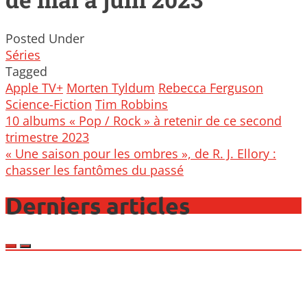
Posted Under
Séries
Tagged
Apple TV+
Morten Tyldum
Rebecca Ferguson
Science-Fiction
Tim Robbins
Post
10 albums « Pop / Rock » à retenir de ce second
navigation
trimestre 2023
« Une saison pour les ombres », de R. J. Ellory :
chasser les fantômes du passé
Derniers articles