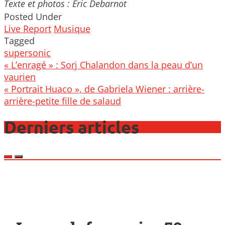
Texte et photos : Eric Debarnot
Posted Under
Live Report
Musique
Tagged
supersonic
Post
« L’enragé » : Sorj Chalandon dans la peau d’un
navigation
vaurien
« Portrait Huaco », de Gabriela Wiener : arrière-
arrière-petite fille de salaud
Derniers articles