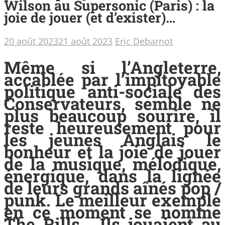
Wilson au Supersonic (Paris) : la
joie de jouer (et d’exister)…
20 août 2023
21 août 2023
Eric Debarnot
Même si l’Angleterre,
accablée par l’impitoyable
politique anti-sociale des
Conservateurs, semble ne
plus beaucoup sourire, il
reste heureusement pour
les jeunes Anglais le
bonheur et la joie de jouer
de la musique, mélodique,
énergique, dans la lignée
de leurs grands aînés pop /
punk. Le meilleur exemple
en ce moment se nomme
The Rills… Ils jouaient au