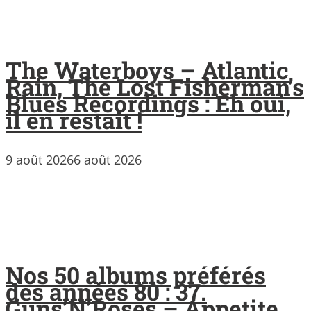
The Waterboys – Atlantic
Rain, The Lost Fisherman’s
Blues Recordings : Eh oui,
il en restait !
9 août 2026
6 août 2026
Nos 50 albums préférés
des années 80 : 37.
Guns’N’Roses – Appetite