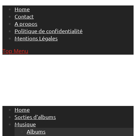
Skip
Home
to
Contact
content
A propos
Politique de confidentialité
Mentions Légales
Top Menu
Home
Sorties d’albums
Musique
Albums