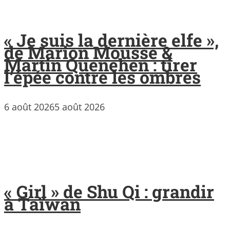
« Je suis la dernière elfe »,
de Marion Mousse &
Martin Quenehen : tirer
l’épée contre les ombres
6 août 2026
5 août 2026
« Girl » de Shu Qi : grandir
à Taïwan