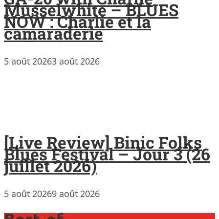
Musselwhite – BLUES
NOW : Charlie et la
camaraderie
5 août 2026
3 août 2026
[Live Review] Binic Folks
Blues Festival – Jour 3 (26
juillet 2026)
5 août 2026
9 août 2026
Best-of