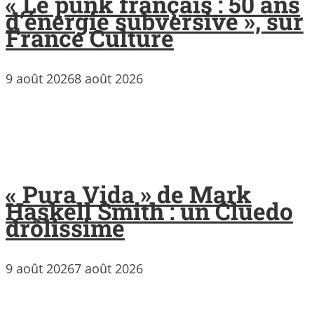
« Le punk français : 50 ans
d’énergie subversive », sur
France Culture
9 août 2026
8 août 2026
« Pura Vida » de Mark
Haskell Smith : un Cluedo
drôlissime
9 août 2026
7 août 2026