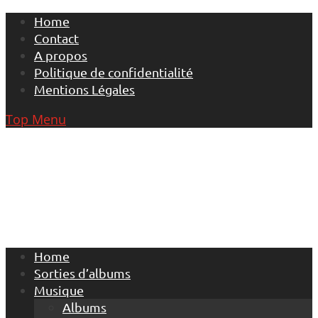
Skip
Home
to
Contact
content
A propos
Politique de confidentialité
Mentions Légales
Top Menu
Home
Sorties d’albums
Musique
Albums