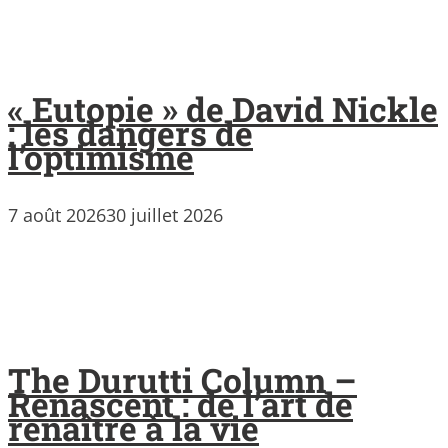
« Eutopie » de David Nickle
: les dangers de
l’optimisme
7 août 2026
30 juillet 2026
The Durutti Column –
Renascent : de l’art de
renaître à la vie