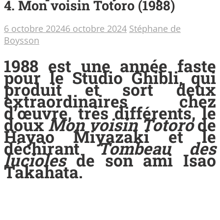
4. Mon voisin Totoro (1988)
6 octobre 2024
6 octobre 2024
Stéphane de
Boysson
1988 est une année faste
pour le Studio Ghibli, qui
produit et sort deux
extraordinaires chez
d’œuvre, très différents, le
doux
Mon voisin Totoro
de
Hayao Miyazaki et le
déchirant
Tombeau des
lucioles
de son ami Isao
Takahata.