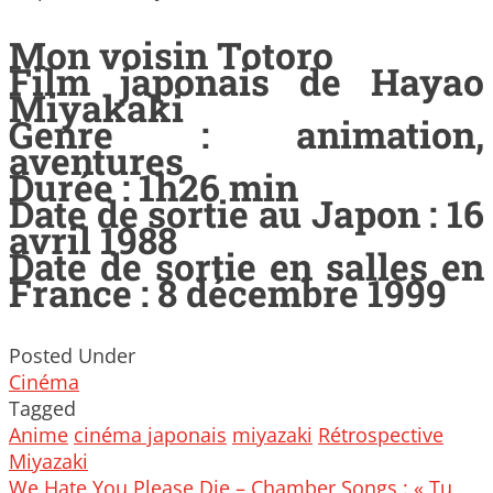
Mon voisin Totoro
Film japonais de Hayao
Miyakaki
Genre : animation,
aventures
Durée : 1h26 min
Date de sortie au Japon : 16
avril 1988
Date de sortie en salles en
France : 8 décembre 1999
Posted Under
Cinéma
Tagged
Anime
cinéma japonais
miyazaki
Rétrospective
Miyazaki
Post
We Hate You Please Die – Chamber Songs : « Tu