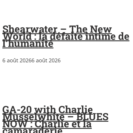
Shearwater – The New
World : la défaite intime de
l’humanité
6 août 2026
6 août 2026
GA-20 with Charlie
Musselwhite – BLUES
NOW : Charlie et la
camaraderie