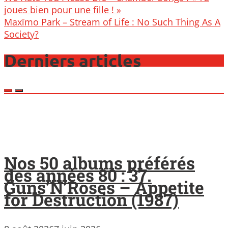
navigation
joues bien pour une fille ! »
Maxïmo Park – Stream of Life : No Such Thing As A
Society?
Derniers articles
Nos 50 albums préférés
des années 80 : 37.
Guns’N’Roses – Appetite
for Destruction (1987)