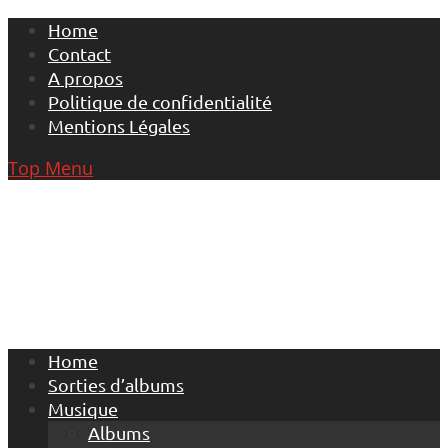
Skip
Home
to
Contact
content
A propos
Politique de confidentialité
Mentions Légales
Top Menu
Home
Sorties d’albums
Musique
Albums