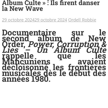
Album Culte » : Ils firent danser
la New Wave
29 octobre 2024
29 octobre 2024
Ordell Robbie
Documentaire sur le
second album de New
Order,
Power, Corruption &
Lies – Un Album Culte
rappelle que les
Mancuniens avaient
décloisonné les frontières
musicales dès le début des
années 1980.