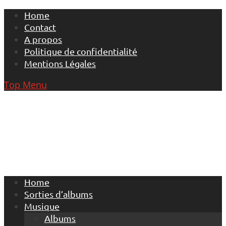
Skip
Home
to
Contact
content
A propos
Politique de confidentialité
Mentions Légales
Top Menu
Home
Sorties d’albums
Musique
Albums