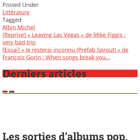
Posted Under
Littérature
Tagged
Albin Michel
Post
[Reprise] « Leaving Las Vegas » de Mike Figgis :
navigation
very bad trip
[Essai] « Je resterai inconnu (Prefab Sprout) » de
François Gorin : When songs break you…
Derniers articles
Les sorties d’albums pop,