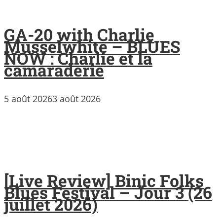
GA-20 with Charlie
Musselwhite – BLUES
NOW : Charlie et la
camaraderie
5 août 2026
3 août 2026
[Live Review] Binic Folks
Blues Festival – Jour 3 (26
juillet 2026)