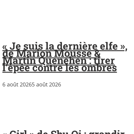
« Je suis la dernière elfe »,
de Marion Mousse &
Martin Quenehen : tirer
l’épée contre les ombres
6 août 2026
5 août 2026
« Girl » de Shu Qi : grandir