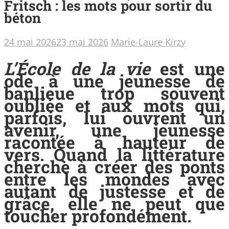
Fritsch : les mots pour sortir du
béton
24 mai 2026
23 mai 2026
Marie-Laure Kirzy
L’École de la vie
est une
ode à une jeunesse de
banlieue trop souvent
oubliée et aux mots qui,
parfois, lui ouvrent un
avenir, une jeunesse
racontée à hauteur de
vers. Quand la littérature
cherche à créer des ponts
entre les mondes avec
autant de justesse et de
grâce, elle ne peut que
toucher profondément.