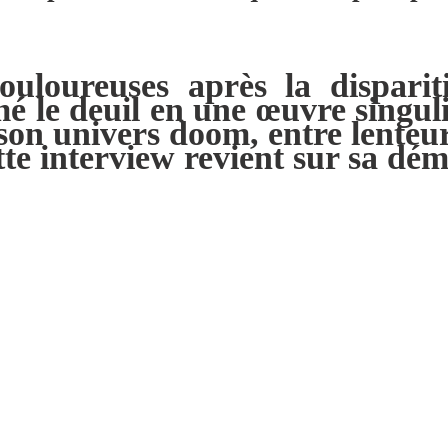
ouloureuses après la dispari
mé le deuil en une œuvre singul
son univers doom, entre lenteu
te interview revient sur sa dém