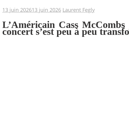
13 juin 2026
13 juin 2026
Laurent Fegly
L’Américain Cass McCombs jo
concert s’est peu à peu transf