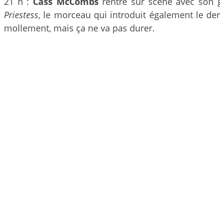
21 h :
Cass McCombs
rentre sur scène avec son g
Priestess
, le morceau qui introduit également le d
mollement, mais ça ne va pas durer.