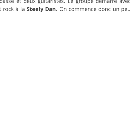
 basse et deux guitaristes. Le groupe démarre avec
t rock à la
Steely Dan
. On commence donc un peu