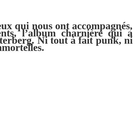
ceux qui nous ont accompagnés,
nts, l’album charnière qui a
erberg. Ni tout à fait punk, ni
mmortelles.