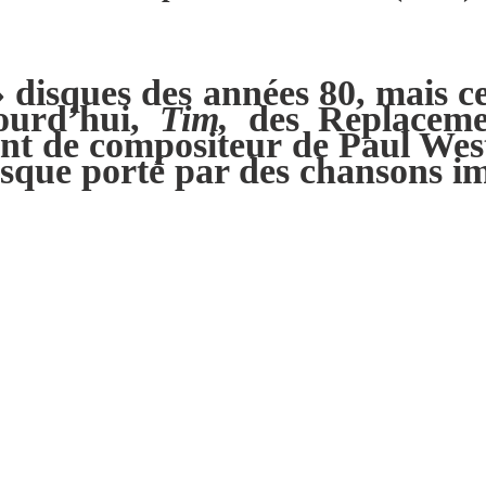
 » disques des années 80, mais 
ourd’hui,
Tim,
des Replaceme
ent de compositeur de Paul West
isque porté par des chansons i