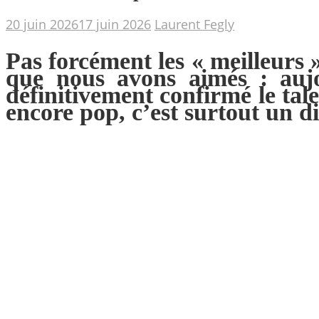
20 juin 2026
17 juin 2026
Laurent Fegly
Pas forcément les « meilleurs
que nous avons aimés : auj
définitivement confirmé le tal
encore pop, c’est surtout un d