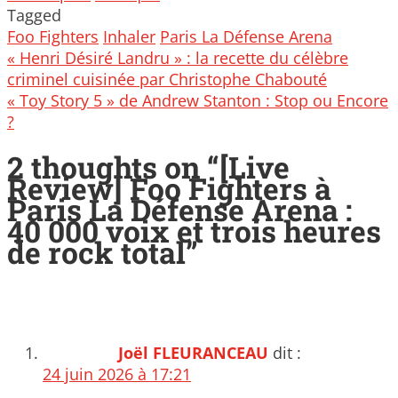
Tagged
Foo Fighters
Inhaler
Paris La Défense Arena
Post
« Henri Désiré Landru » : la recette du célèbre
navigation
criminel cuisinée par Christophe Chabouté
« Toy Story 5 » de Andrew Stanton : Stop ou Encore
?
2 thoughts on “
[Live
Review] Foo Fighters à
Paris La Défense Arena :
40 000 voix et trois heures
de rock total
”
Joël FLEURANCEAU
dit :
24 juin 2026 à 17:21