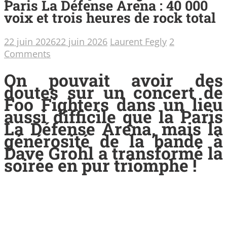
Paris La Défense Arena : 40 000
voix et trois heures de rock total
22 juin 2026
22 juin 2026
Laurent Fegly
2
Comments
On pouvait avoir des
doutes sur un concert de
Foo Fighters dans un lieu
aussi difficile que la Paris
La Défense Arena, mais la
générosité de la bande à
Dave Grohl a transformé la
soirée en pur triomphe !