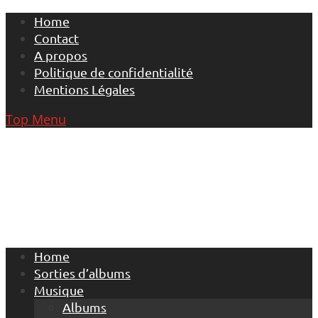
Skip
Home
to
Contact
content
A propos
Politique de confidentialité
Mentions Légales
Top Menu
Home
Sorties d’albums
Musique
Albums