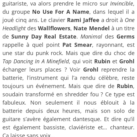
guitariste, va alors prendre le micro sur
Invincible
,
du groupe
No Use For A Name
, dans lequel il a
joué cinq ans. Le clavier
Rami Jaffee
a droit à
One
Headlight
des
Wallflowers
,
Nate Mendel
à un titre
de
Sunny Day Real Estate
.
Manimal
des
Germs
rappelle à quel point
Pat Smear
, rayonnant, est
une star du punk rock. Mais que dire du choc de
Tap Dancing In A Minefield
, qui voit
Rubin
et
Grohl
échanger leurs places ? Voir
Grohl
reprendre la
batterie, l’instrument qui l’a rendu célèbre, reste
toujours un événement. Mais que dire de
Rubin
,
soudain transformé en shredder fou ? Ce type est
fabuleux. Non seulement il nous éblouit à la
batterie depuis deux heures, mais son solo de
guitare s’avère également dantesque. Et dire qu’il
est également bassiste, claviériste et… chanteur.
Ça laisse sans voix…