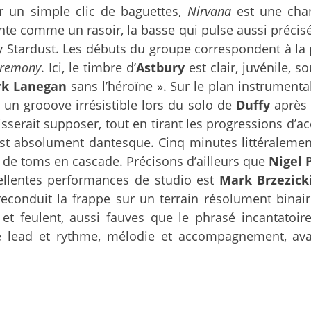
r un simple clic de baguettes,
Nirvana
est une chan
nte comme un rasoir, la basse qui pulse aussi préci
y Stardust. Les débuts du groupe correspondent à la
remony
. Ici, le timbre d’
Astbury
est clair, juvénile,
k Lanegan
sans l’héroïne ». Sur le plan instrumental
 un grooove irrésistible lors du solo de
Duffy
après 
isserait supposer, tout en tirant les progressions d’
e est absolument dantesque. Cinq minutes littéralem
e de toms en cascade. Précisons d’ailleurs que
Nigel 
ellentes performances de studio est
Mark Brzezick
conduit la frappe sur un terrain résolument binair
et feulent, aussi fauves que le phrasé incantatoire
re lead et rythme, mélodie et accompagnement, a