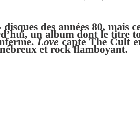
 » disques des années 80, mais 
’hui, un album dont le titre to
renferme.
Love
capte The Cult e
énébreux et rock flamboyant.