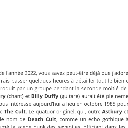
e l’année 2022, vous savez peut-être déjà que j’ador
rrais passer quelques heures à détailler tout le bien
duit par un groupe pendant la seconde moitié de sa
ury
(chant) et
Billy Duffy
(guitare) aurait été pleinem
nous intéresse aujourd’hui a lieu en octobre 1985 pour
de
The Cult
. Le quatuor originel, qui, outre
Astbury
e
s le nom de
Death Cult
, comme un écho gothique 
mé la scène punk des seventies, officiant dans les