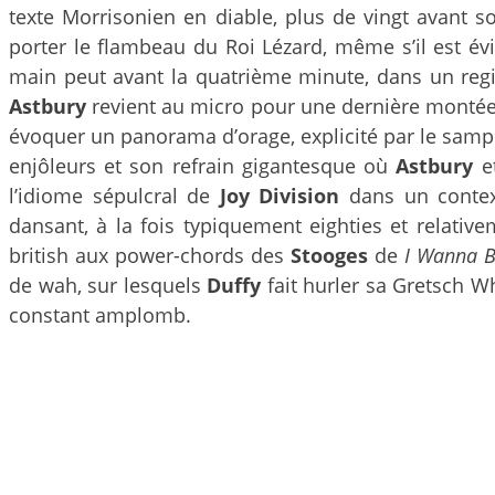
texte Morrisonien en diable, plus de vingt avant 
porter le flambeau du Roi Lézard, même s’il est év
main peut avant la quatrième minute, dans un regist
Astbury
revient au micro pour une dernière montée 
évoquer un panorama d’orage, explicité par le sample
enjôleurs et son refrain gigantesque où
Astbury
e
l’idiome sépulcral de
Joy Division
dans un context
dansant, à la fois typiquement eighties et relative
british aux power-chords des
Stooges
de
I Wanna B
de wah, sur lesquels
Duffy
fait hurler sa Gretsch Wh
constant amplomb.