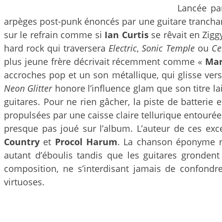
Lancée pa
arpèges post-punk énoncés par une guitare trancha
sur le refrain comme si
Ian Curtis
se rêvait en Zigg
hard rock qui traversera
Electric
,
Sonic Temple
ou
Ce
plus jeune frère décrivait récemment comme «
Mar
accroches pop et un son métallique, qui glisse vers
Neon Glitter
honore l’influence glam que son titre la
guitares. Pour ne rien gâcher, la piste de batteri
propulsées par une caisse claire tellurique entouré
presque pas joué sur l’album. L’auteur de ces exc
Country
et
Procol Harum
. La chanson éponyme re
autant d’éboulis tandis que les guitares grondent 
composition, ne s’interdisant jamais de confond
virtuoses.