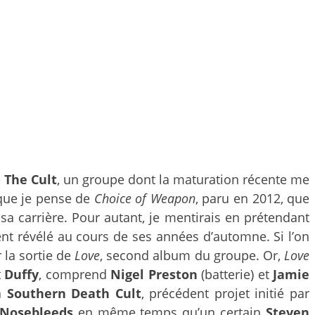
e
The Cult
, un groupe dont la maturation récente me
 que je pense de
Choice of Weapon
, paru en 2012, que
 carrière. Pour autant, je mentirais en prétendant
ent révélé au cours de ses années d’automne. Si l’on
 la sortie de
Love
, second album du groupe. Or,
Love
t
Duffy
, comprend
Nigel Preston
(batterie) et
Jamie
à
Southern Death Cult
, précédent projet initié par
Nosebleeds
en même temps qu’un certain
Steven