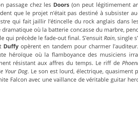
son passage chez les
Doors
(on peut légitimement arg
ident que le projet n’était pas destiné à subsister 
re qui fait jaillir l’étincelle du rock anglais dans 
dramatique où la batterie concasse du marbre, penda
 qui précède le fade-out final. S’ensuit
Rain
, single 
t
Duffy
opèrent en tandem pour charmer l’auditeur. 
e héroïque où la flamboyance des musiciens irradi
ment résistant aux affres du temps. Le riff de
Phoen
e Your Dog
. Le son est lourd, électrique, quasiment p
ite Falcon avec une vaillance de véritable guitar he