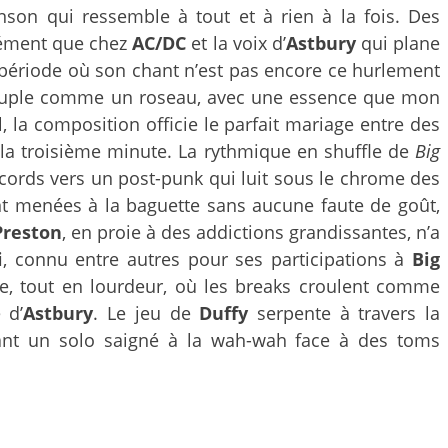
son qui ressemble à tout et à rien à la fois. Des
sément que chez
AC/DC
et la voix d’
Astbury
qui plane
 période où son chant n’est pas encore ce hurlement
 souple comme un roseau, avec une essence que mon
, la composition officie le parfait mariage entre des
la troisième minute. La rythmique en shuffle de
Big
accords vers un post-punk qui luit sous le chrome des
ent menées à la baguette sans aucune faute de goût,
Preston
, en proie à des addictions grandissantes, n’a
i
, connu entre autres pour ses participations à
Big
e, tout en lourdeur, où les breaks croulent comme
 d’
Astbury
. Le jeu de
Duffy
serpente à travers la
vant un solo saigné à la wah-wah face à des toms