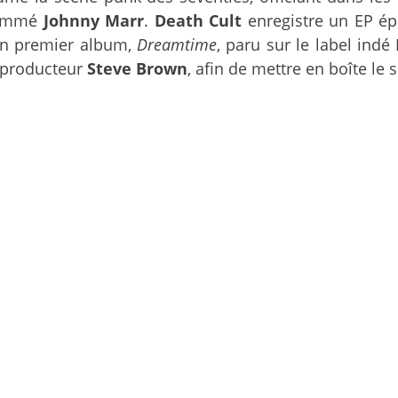
 nommé
Johnny Marr
.
Death Cult
enregistre un EP é
c un premier album,
Dreamtime
, paru sur le label indé
e producteur
Steve Brown
, afin de mettre en boîte le