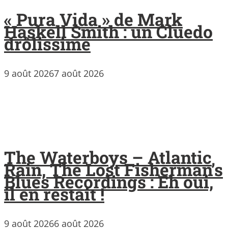
« Pura Vida » de Mark
Haskell Smith : un Cluedo
drôlissime
9 août 2026
7 août 2026
The Waterboys – Atlantic
Rain, The Lost Fisherman’s
Blues Recordings : Eh oui,
il en restait !
9 août 2026
6 août 2026