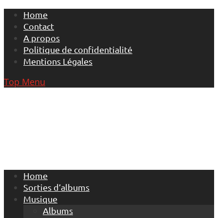
Skip
Home
to
Contact
content
A propos
Politique de confidentialité
Mentions Légales
Top Menu
Home
Sorties d’albums
Musique
Albums