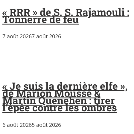
« RRR » de S. S. Rajamouli :
Tonnerre de feu
7 août 2026
7 août 2026
« Je suis la dernière elfe »,
de Marion Mousse &
Martin Quenehen : tirer
l’épée contre les ombres
6 août 2026
5 août 2026