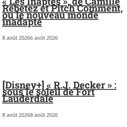
« Les Inaptes », de Camille
Rebetez et Pitch Comment,
ou le nouveau monde
inadapté
8 août 2026
6 août 2026
[Disney+] « R.J. Decker » :
sous le soleil de Fort
Lauderdale
8 août 2026
8 août 2026