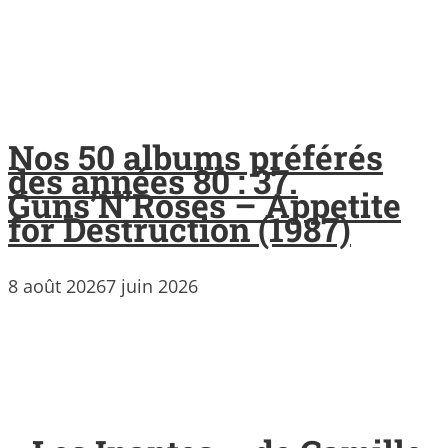
Nos 50 albums préférés
des années 80 : 37.
Guns’N’Roses – Appetite
for Destruction (1987)
8 août 2026
7 juin 2026