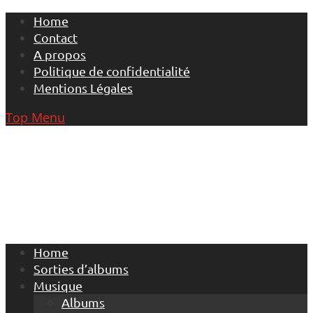
Skip
Home
to
Contact
content
A propos
Politique de confidentialité
Mentions Légales
Top Menu
Home
Sorties d’albums
Musique
Albums