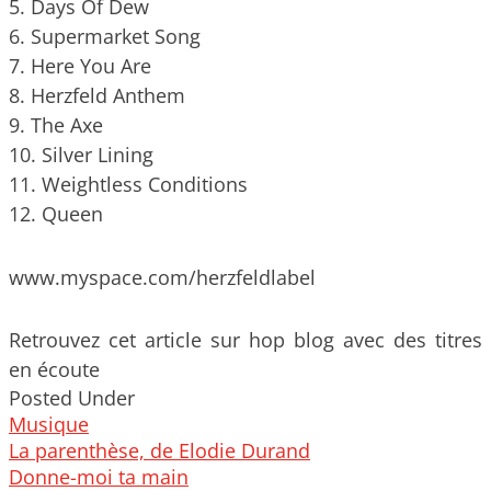
5. Days Of Dew
6. Supermarket Song
7. Here You Are
8. Herzfeld Anthem
9. The Axe
10. Silver Lining
11. Weightless Conditions
12. Queen
www.myspace.com/herzfeldlabel
Retrouvez cet article sur hop blog avec des titres
en écoute
Posted Under
Musique
Post
La parenthèse, de Elodie Durand
navigation
Donne-moi ta main