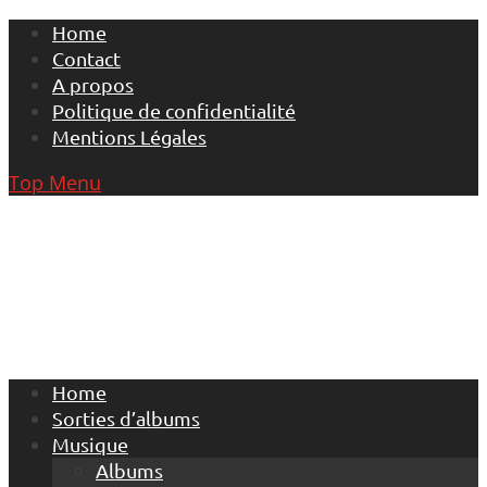
Skip
Home
to
Contact
content
A propos
Politique de confidentialité
Mentions Légales
Top Menu
Home
Sorties d’albums
Musique
Albums