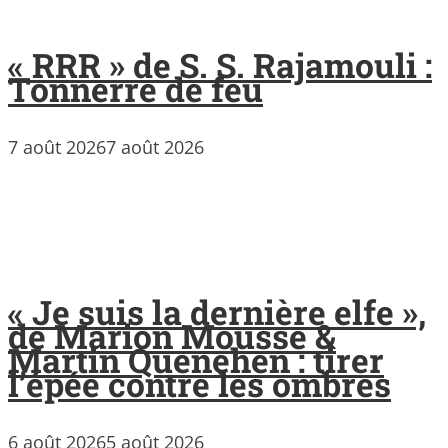
« RRR » de S. S. Rajamouli :
Tonnerre de feu
7 août 2026
7 août 2026
« Je suis la dernière elfe »,
de Marion Mousse &
Martin Quenehen : tirer
l’épée contre les ombres
6 août 2026
5 août 2026