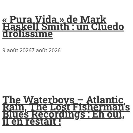
« Pura Vida » de Mark
Haskell Smith : un Cluedo
drôlissime
9 août 2026
7 août 2026
The Waterboys – Atlantic
Rain, The Lost Fisherman’s
Blues Recordings : Eh oui,
il en restait !