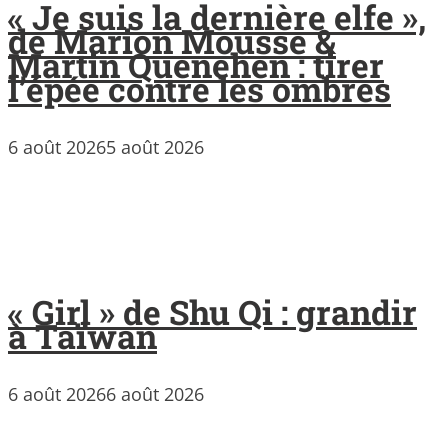
« Je suis la dernière elfe »,
de Marion Mousse &
Martin Quenehen : tirer
l’épée contre les ombres
6 août 2026
5 août 2026
« Girl » de Shu Qi : grandir
à Taïwan
6 août 2026
6 août 2026