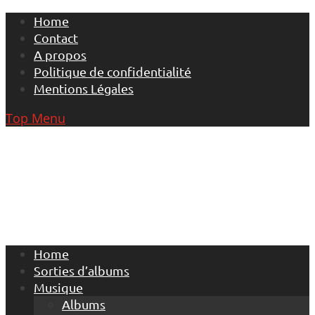
Skip
Home
to
Contact
content
A propos
Politique de confidentialité
Mentions Légales
Top Menu
Home
Sorties d’albums
Musique
Albums