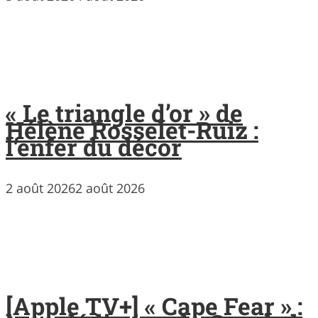
« Le triangle d’or » de
Hélène Rosselet-Ruiz :
l’enfer du décor
2 août 2026
2 août 2026
[Apple TV+] « Cape Fear » :