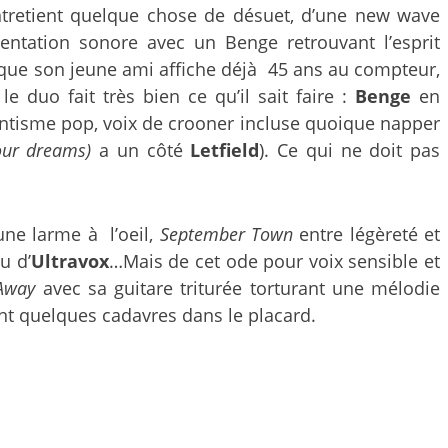
tretient quelque chose de désuet, d’une new wave
entation sonore avec un Benge retrouvant l’esprit
et que son jeune ami affiche déjà 45 ans au compteur,
 duo fait très bien ce qu’il sait faire :
Benge
en
ntisme pop, voix de crooner incluse quoique napper
our dreams)
a un côté
Letfield
). Ce qui ne doit pas
une larme à l’oeil,
September Town
entre légèreté et
u d’
Ultravox
…Mais de cet ode pour voix sensible et
 Away
avec sa guitare triturée torturant une mélodie
ent quelques cadavres dans le placard.