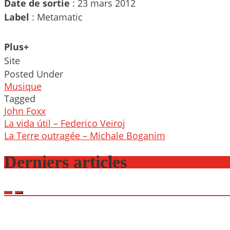
Date de sortie
: 23 mars 2012
Label
: Metamatic
Plus+
Site
Posted Under
Musique
Tagged
John Foxx
Post
La vida útil – Federico Veiroj
navigation
La Terre outragée – Michale Boganim
Derniers articles