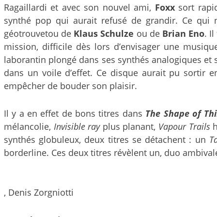
Ragaillardi et avec son nouvel ami,
Foxx
sort rap
synthé pop qui aurait refusé de grandir. Ce qui 
géotrouvetou de
Klaus Schulze
ou de
Brian Eno
. I
mission, difficile dès lors d’envisager une musiqu
laborantin plongé dans ses synthés analogiques et 
dans un voile d’effet. Ce disque aurait pu sortir 
empêcher de bouder son plaisir.
Il y a en effet de bons titres dans
The Shape of Th
mélancolie,
Invisible ray
plus planant,
Vapour Trails
h
synthés globuleux, deux titres se détachent : un
T
borderline. Ces deux titres révèlent un, duo ambiva
, Denis Zorgniotti