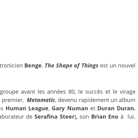
ctronicien
Benge
.
The Shape of Things
est un nouvel
e groupe avant les années 80, le succès et le virage
n premier,
Metamatic
, devenu rapidement un album
ins
Human League
,
Gary Numan
et
Duran Duran.
laborateur de
Serafina Steer
)
,
son
Brian Eno
à lui.