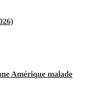
026)
’une Amérique malade