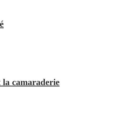
é
 la camaraderie