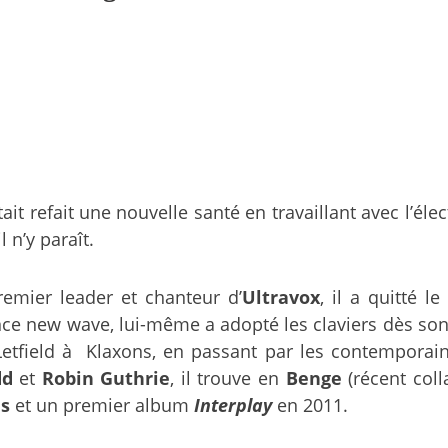
tait refait une nouvelle santé en travaillant avec l’éle
 n’y paraît.
remier leader et chanteur d’
Ultravox
, il a quitté l
nce new wave, lui-même a adopté les claviers dès so
 Letfield à Klaxons, en passant par les contempora
dd
et
Robin Guthrie
, il trouve en
Benge
(récent col
hs
et un premier album
Interplay
en 2011.