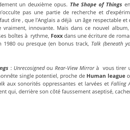
idement un deuxième opus.
The Shape of Things
en
n’occulte pas une partie de recherche et d’expérim
l faut dire , que l’Anglais a déjà un âge respectable 
e vraiment, innovante. Mais dans ce nouvel album, le
ses boîtes à rythme,
Foxx
dans une écriture de roma
en 1980 ou presque (en bonus track,
Talk (beneath y
ings
:
Unrecosigned
ou
Rear-View Mirror
à vous tirer 
onnête single potentiel, proche de
Human league
o
alk
aux sonorités oppressantes et larvées et
Falling
lent qui, derrière son côté faussement aseptisé, cach