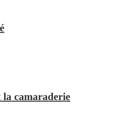
é
 la camaraderie