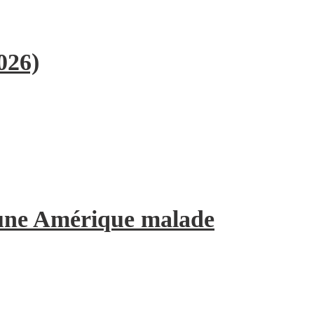
026)
’une Amérique malade