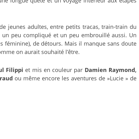
 une longue quête et un voyage intérieur aux étapes
eunes adultes, entre petits tracas, train-train du
fois un peu compliqué et un peu embrouillé aussi. Un
rès féminine), de détours. Mais il manque sans doute
omme on aurait souhaité l’être.
l Filippi
et mis en couleur par
Damien Raymond,
yraud
ou même encore les aventures de »Lucie » de