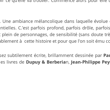
oir ce qu’elle va trouver. Commence alors pour elle
Une ambiance mélancolique dans laquelle évolue de j
tielles. C.’est parfois profond, parfois drôle, par
st plein de personnages, de sensibilité (sans doute t
ablement à cette histoire et pour que l’on soit ému c
sez subtilement écrite, brillamment dessinée par
Pau
les livres de
Dupuy & Berberia
n,
Jean-Philippe Pe