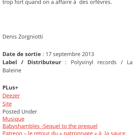
trop fort quand on a affaire à des orfèvres.
Denis Zorgniotti
Date de sortie
: 17 septembre 2013
Label / Distributeur
: Polyvinyl records / La
Baleine
PLus+
Deezer
Site
Posted Under
Musique
Post
Babyshambles -Sequel to the prequel
navigation
Patreon – le retour du « patronnage » à la sauce