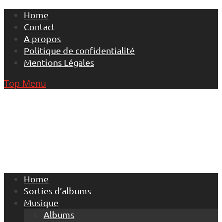
Skip
Home
to
Contact
content
A propos
Politique de confidentialité
Mentions Légales
Top Menu
Home
Sorties d’albums
Musique
Albums