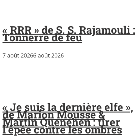
« RRR » de S. S. Rajamouli :
Tonnerre de feu
7 août 2026
6 août 2026
« Je suis la dernière elfe »,
de Marion Mousse &
Martin Quenehen : tirer
l’épée contre les ombres