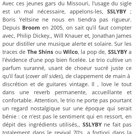
Avec ces jeunes gars du Missouri, l’usage du sigle
est un mal nécessaire, appelons-les,
SSLYBY
;
Boris Yeltsine ne nous en tiendra pas rigueur.
Depuis
Broom
en 2005, on sait qu’il faut compter
avec, Philip Dickey,, Will Knauer et, Jonathan James
pour distiller une musique alerte et solaire. Sur les
traces de
The Shins
ou
Wilco
, la pop de,
SSLYBY
a
l’évidence d’une pop bien ficelée. Le trio cultive un
parfum suranné, usant de choeur sucré juste ce
qu’il faut (
cover all sides
), de clappement de main à
discrétion et de guitares vintage. Il , love le tout
dans une reverb permanente, accueillante et
confortable. Attention, le trio ne porte pas pourtant
un regard nostalgique sur une époque qui serait
bénie : ce n’est pas le sentiment qui en ressort, en
dépit des ingrédients utilisés,,
SSLYBY
ne fait pas
totalement dans le revival 70’s, a fortiori dans la