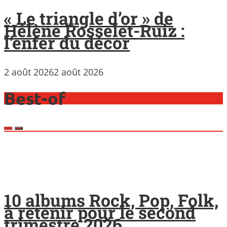
« Le triangle d’or » de
Hélène Rosselet-Ruiz :
l’enfer du décor
2 août 2026
2 août 2026
Best-of
10 albums Rock, Pop, Folk,
à retenir pour le second
trimestre 2026