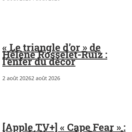
« Le triangle d’or » de
Hélène Rosselet-Ruiz :
l’enfer du décor
2 août 2026
2 août 2026
[Apple TV+] « Cape Fear » :