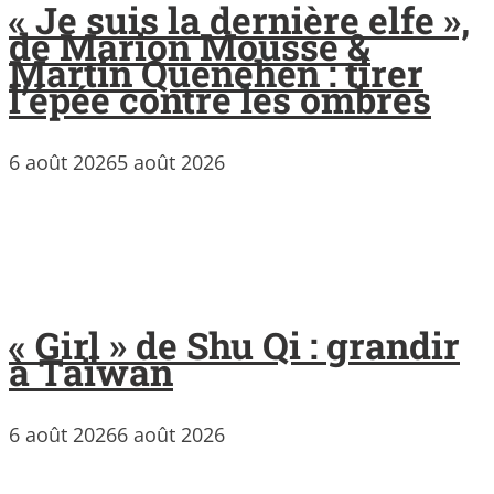
« Je suis la dernière elfe »,
de Marion Mousse &
Martin Quenehen : tirer
l’épée contre les ombres
6 août 2026
5 août 2026
« Girl » de Shu Qi : grandir
à Taïwan
6 août 2026
6 août 2026