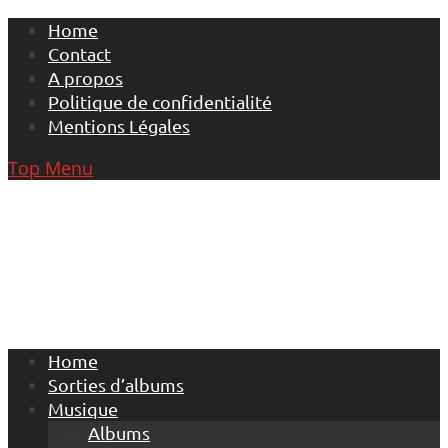
Skip
Home
to
Contact
content
A propos
Politique de confidentialité
Mentions Légales
Top Menu
Home
Sorties d’albums
Musique
Albums