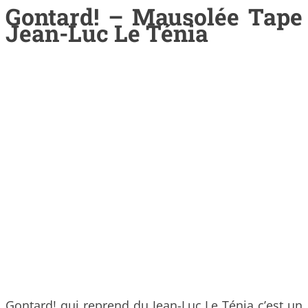
Gontard! – Mausolée Tape
Jean-Luc Le Ténia
Gontard! qui reprend du Jean-Luc Le Ténia c’est un