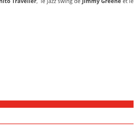
nito Traveller
, le jazz swing de
Jimmy Greene
et le