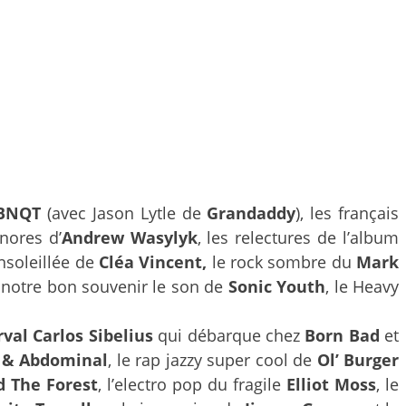
BNQT
(avec Jason Lytle de
Grandaddy
), les français
nores d’
Andrew Wasylyk
, les relectures de l’album
ensoleillée de
Cléa Vincent,
le rock sombre du
Mark
 notre bon souvenir le son de
Sonic Youth
, le Heavy
val Carlos Sibelius
qui débarque chez
Born Bad
et
 & Abdominal
, le rap jazzy super cool de
Ol’ Burger
 The Forest
, l’electro pop du fragile
Elliot Moss
, le