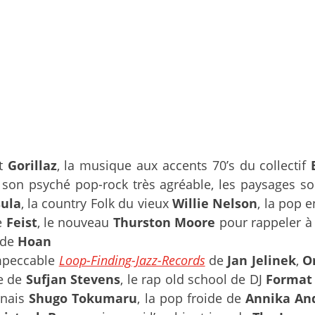
nt
Gorillaz
, la musique aux accents 70’s du collectif
 son psyché pop-rock très agréable, les paysages so
ula
, la country Folk du vieux
Willie Nelson
, la pop 
e
Feist
, le nouveau
Thurston Moore
pour rappeler à
 de
Hoan
impeccable
Loop-Finding-Jazz-Records
de
Jan Jelinek
,
Or
e de
Sufjan Stevens
, le rap old school de DJ
Format
onais
Shugo Tokumaru
, la pop froide de
Annika And