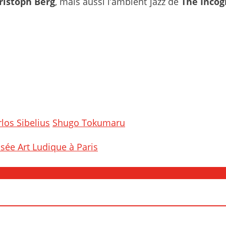
ristoph Berg
, mais aussi l’ambient jazz de
The Incog
los Sibelius
Shugo Tokumaru
sée Art Ludique à Paris