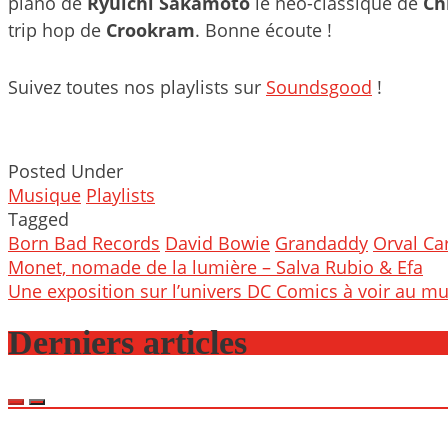
piano de
Ryuichi Sakamoto
le néo-classique de
Ch
trip hop de
Crookram
. Bonne écoute !
Suivez toutes nos playlists sur
Soundsgood
!
Posted Under
Musique
Playlists
Tagged
Born Bad Records
David Bowie
Grandaddy
Orval Car
Post
Monet, nomade de la lumière – Salva Rubio & Efa
navigation
Une exposition sur l’univers DC Comics à voir au mu
Derniers articles