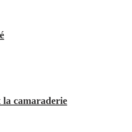
é
 la camaraderie