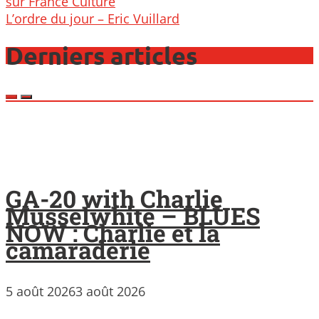
navigation
sur France Culture
L’ordre du jour – Eric Vuillard
Derniers articles
GA-20 with Charlie
Musselwhite – BLUES
NOW : Charlie et la
camaraderie
5 août 2026
3 août 2026