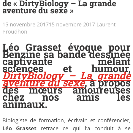
de « DirtyBiology – La grande
aventure du sexe »
15 novembre 2017
15 novembre 2017
Laurent
Proudhon
Léo Grasset évoque pour
Benzine sa bande dessinée
captivante mêlant
sciences et humour,
DirtyBiology – La grande
aventure du sexe
, à propos
des mœurs amoureuses
chez nos amis les
animaux.
Biologiste de formation, écrivain et conférencier,
Léo Grasset
retrace ce qui l’a conduit à se