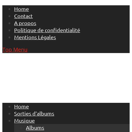
Skip
Home
to
Contact
content
A propos
Politique de confidentialité
Mentions Légales
Top Menu
Home
Sorties d’albums
Musique
Albums