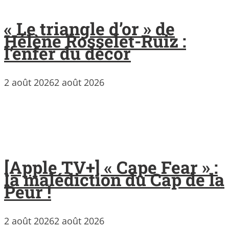
« Le triangle d’or » de
Hélène Rosselet-Ruiz :
l’enfer du décor
2 août 2026
2 août 2026
[Apple TV+] « Cape Fear » :
la malédiction du Cap de la
Peur !
2 août 2026
2 août 2026