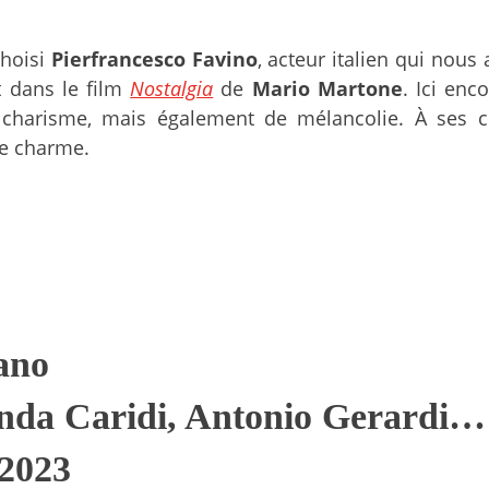
hoisi
Pierfrancesco Favino
, acteur italien qui nous
t dans le film
Nostalgia
de
Mario Martone
. Ici en
harisme, mais également de mélancolie. À ses côté
de charme.
fano
inda Caridi, Antonio Gerardi…
 2023