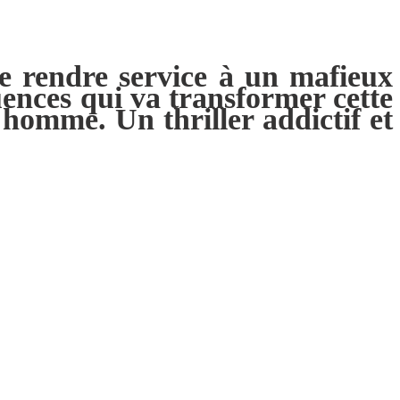
 de rendre service à un mafieux
ences qui va transformer cette
homme. Un thriller addictif et