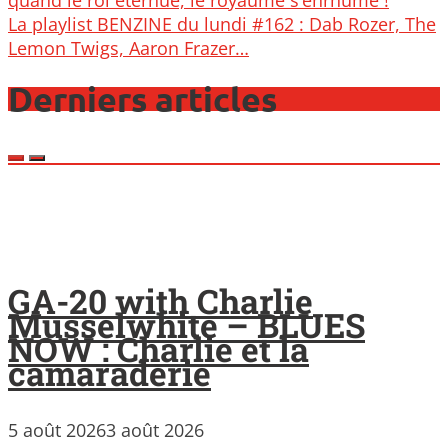
La playlist BENZINE du lundi #162 : Dab Rozer, The
Lemon Twigs, Aaron Frazer…
Derniers articles
GA-20 with Charlie
Musselwhite – BLUES
NOW : Charlie et la
camaraderie
5 août 2026
3 août 2026