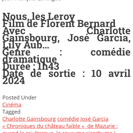
Nous, les Leroy
Film de Florent Bernard
Avec Charlotte
Gainsbourg, José Garcia,
Lily Aub…
Genre : comédie
dramatique
Durée : 1h43
Date de sortie : 10 avril
2024
Posted Under
Cinéma
Tagged
Charlotte Gainsbourg
comédie
José Garcia
Post
« Chroniques du château faible », de Mazurie :
navigation
quand le roi éternue, le royaume s’enrhume !