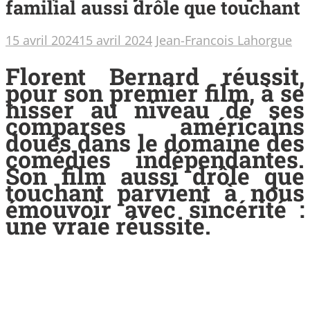
familial aussi drôle que touchant
15 avril 2024
15 avril 2024
Jean-Francois Lahorgue
Florent Bernard réussit,
pour son premier film, à se
hisser au niveau de ses
comparses américains
doués dans le domaine des
comédies indépendantes.
Son film aussi drôle que
touchant parvient à nous
émouvoir avec sincérité :
une vraie réussite.