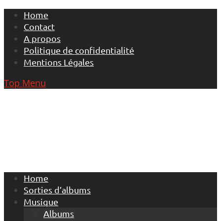
Skip
Home
to
Contact
content
A propos
Politique de confidentialité
Mentions Légales
Top Menu
Home
Sorties d’albums
Musique
Albums