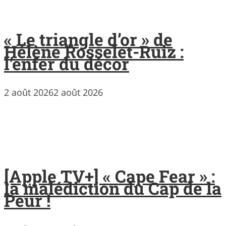
« Le triangle d’or » de
Hélène Rosselet-Ruiz :
l’enfer du décor
2 août 2026
2 août 2026
[Apple TV+] « Cape Fear » :
la malédiction du Cap de la
Peur !