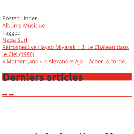
Posted Under
Albums
Musique
Tagged
Nada Surf
Post
Rétrospective Hayao Miyazaki : 3. Le Château dans
navigation
le Ciel (1986)
« Mother Land » d’Alexandre Aja : lâcher la corde…
Derniers articles