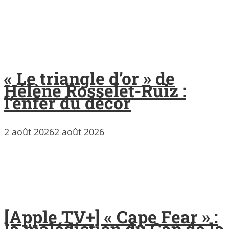
« Le triangle d’or » de
Hélène Rosselet-Ruiz :
l’enfer du décor
2 août 2026
2 août 2026
[Apple TV+] « Cape Fear » :
la malédiction du Cap de la