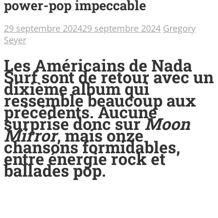
power-pop impeccable
29 septembre 2024
29 septembre 2024
Gregory
Seyer
Les Américains de Nada
Surf sont de retour avec un
dixième album qui
ressemble beaucoup aux
précédents. Aucune
surprise donc sur
Moon
Mirror
, mais onze
chansons formidables,
entre énergie rock et
ballades pop.