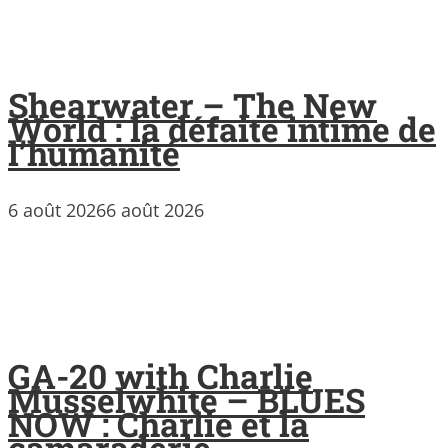
Shearwater – The New
World : la défaite intime de
l’humanité
6 août 2026
6 août 2026
GA-20 with Charlie
Musselwhite – BLUES
NOW : Charlie et la