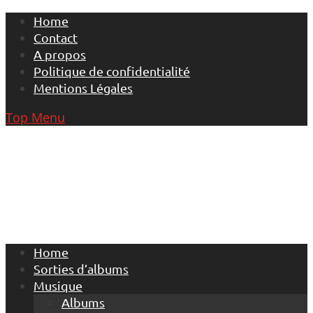
Skip
Home
to
Contact
content
A propos
Politique de confidentialité
Mentions Légales
Top Menu
Home
Sorties d’albums
Musique
Albums