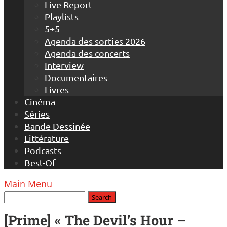
Live Report
Playlists
5+5
Agenda des sorties 2026
Agenda des concerts
Interview
Documentaires
Livres
Cinéma
Séries
Bande Dessinée
Littérature
Podcasts
Best-Of
Main Menu
[Prime] « The Devil’s Hour –