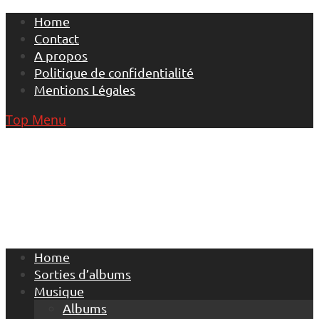
Skip
Home
to
Contact
content
A propos
Politique de confidentialité
Mentions Légales
Top Menu
Home
Sorties d’albums
Musique
Albums