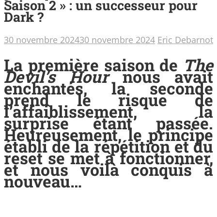
Saison 2 » : un successeur pour
Dark ?
30 novembre 2024
30 novembre 2024
Eric Debarnot
La première saison de
The
Devil’s Hour
nous avait
enchantés, la seconde
prend le risque de
l’affaiblissement, la
surprise étant passée.
Heureusement, le principe
établi de la répétition et du
reset se met à fonctionner,
et nous voilà conquis à
nouveau…