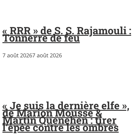
« RRR » de S. S. Rajamouli :
Tonnerre de feu
7 août 2026
7 août 2026
« Je suis la dernière elfe »,
de Marion Mousse &
Martin Quenehen : tirer
l’épée contre les ombres