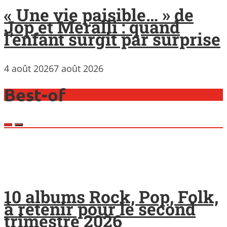
« Une vie paisible… » de
Jop et Meralli : quand
l’enfant surgit par surprise
4 août 2026
7 août 2026
Best-of
10 albums Rock, Pop, Folk,
à retenir pour le second
trimestre 2026