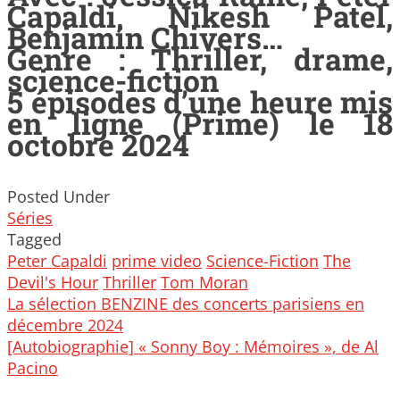
Capaldi, Nikesh Patel,
Benjamin Chivers…
Genre : Thriller, drame,
science-fiction
5 épisodes d’une heure mis
en ligne (Prime) le 18
octobre 2024
Posted Under
Séries
Tagged
Peter Capaldi
prime video
Science-Fiction
The
Devil's Hour
Thriller
Tom Moran
Post
La sélection BENZINE des concerts parisiens en
navigation
décembre 2024
[Autobiographie] « Sonny Boy : Mémoires », de Al
Pacino