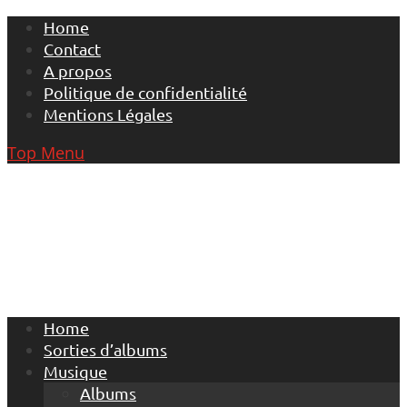
Skip
Home
to
Contact
content
A propos
Politique de confidentialité
Mentions Légales
Top Menu
Home
Sorties d’albums
Musique
Albums