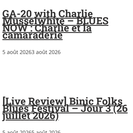
GA-20 with Charlie
Musselwhite – BLUES
NOW : Charlie et la
camaraderie
5 août 2026
3 août 2026
[Live Review] Binic Folks
Blues Festival – Jour 3 (26
juillet 2026)
5 août 2026
5 août 2026