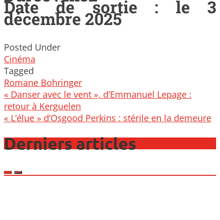
Date de sortie : le 3
décembre 2025
Posted Under
Cinéma
Tagged
Romane Bohringer
Post
« Danser avec le vent », d’Emmanuel Lepage :
navigation
retour à Kerguelen
« L’élue » d’Osgood Perkins : stérile en la demeure
Derniers articles