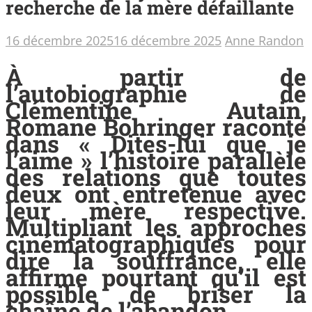
recherche de la mère défaillante
16 décembre 2025
16 décembre 2025
Anne Randon
À partir de
l’autobiographie de
Clémentine Autain,
Romane Bohringer raconte
dans « Dites-lui que je
l’aime » l’histoire parallèle
des relations que toutes
deux ont entretenue avec
leur mère respective.
Multipliant les approches
cinématographiques pour
dire la souffrance, elle
affirme pourtant qu’il est
possible de briser la
chaîne de l’abandon.