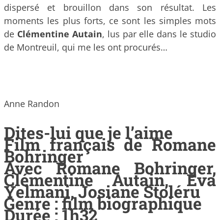
dispersé et brouillon dans son résultat. Les
moments les plus forts, ce sont les simples mots
de
Clémentine Autain
, lus par elle dans le studio
de Montreuil, qui me les ont procurés…
Anne Randon
Dites-lui que je l’aime
Film français de Romane
Bohringer
Avec Romane Bohringer,
Clémentine Autain, Eva
Yelmani, Josiane Stoléru
Genre : film biographique
Durée : 1h32