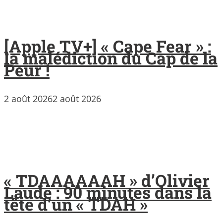
[Apple TV+] « Cape Fear » :
la malédiction du Cap de la
Peur !
2 août 2026
2 août 2026
« TDAAAAAAH » d’Olivier
Laude : 90 minutes dans la
tête d’un « TDAH »